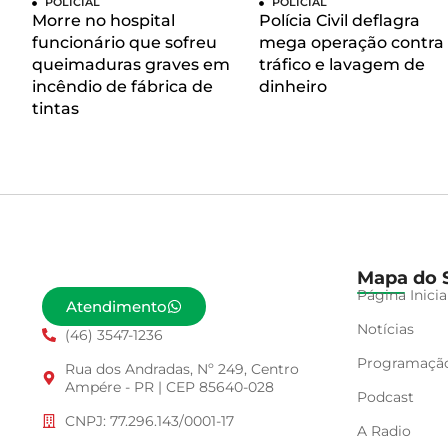
POLICIAL
POLICIAL
Morre no hospital
Polícia Civil deflagra
funcionário que sofreu
mega operação contra
queimaduras graves em
tráfico e lavagem de
incêndio de fábrica de
dinheiro
tintas
Mapa do S
Página Inicia
Atendimento
Notícias
(46) 3547-1236
Programaçã
Rua dos Andradas, Nº 249, Centro
Ampére - PR | CEP 85640-028
Podcast
CNPJ: 77.296.143/0001-17
A Radio