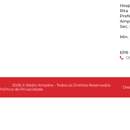
Hosp
Rita
Pref
Amp
Sec.
Min.
EPR 
0
2026 © Rádio Ampére - Todos os Direitos Reservados
Des
Política de Privacidade