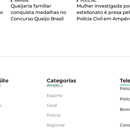
AMPÉRE
POLICIAL
Queijaria familiar
Mulher investigada po
 o
conquista medalhas no
estelionato é presa pe
Concurso Queijo Brasil
Polícia Civil em Ampér
ite
Categorias
Tel
l
Ampére
Políc
Esporte
Políc
o
Geral
Bom
Polícia
Regional
Cons