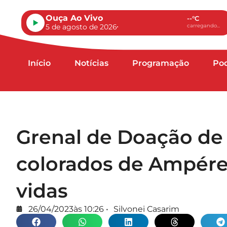
Ouça Ao Vivo
--°C
5 de agosto de 2026
carregando...
Início
Notícias
Programação
Po
Grenal de Doação de
colorados de Ampére,
vidas
26/04/2023
às
10:26
•
Silvonei Casarim