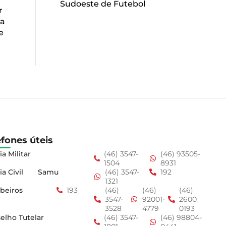
Sudoeste de Futebol
r
la
e
efones úteis
ia Militar
(46) 3547-
(46) 93505-
1504
8931
ia Civil
Samu
(46) 3547-
192
1321
beiros
193
(46)
(46)
(46)
3547-
92001-
2600
3528
4779
0193
elho Tutelar
(46) 3547-
(46) 98804-