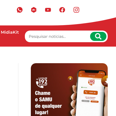
MidiaKit