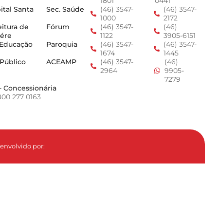
1801
0441
ital Santa
Sec. Saúde
(46) 3547-
(46) 3547-
1000
2172
eitura de
Fórum
(46) 3547-
(46)
ére
1122
3905-6151
 Educação
Paroquia
(46) 3547-
(46) 3547-
1674
1445
 Público
ACEAMP
(46) 3547-
(46)
2964
9905-
7279
- Concessionária
800 277 0163
envolvido por: