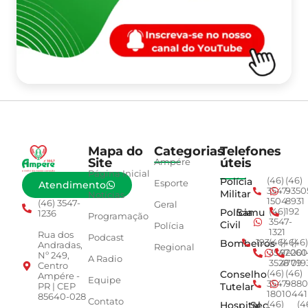
Mapa do
Categorias
Telefones
Site
úteis
Ampére
Página Inicial
Polícia
(46)
(46)
Esporte
Atendimento
3547-
9350
Militar
Notícias
1504
8931
(46) 3547-
Geral
Polícia
Samu
(46)
192
1236
Programação
3547-
Civil
Polícia
1321
Rua dos
Podcast
Bombeiros
193
(46)
(46)
(46)
Andradas,
Regional
3547-
92001
260
Nº 249,
A Radio
3528
4779
019
Centro
Conselho
(46)
(46)
Ampére -
Equipe
3547-
9880
Tutelar
PR | CEP
1801
0441
85640-028
Contato
Hospital
Sec.
(46)
(4