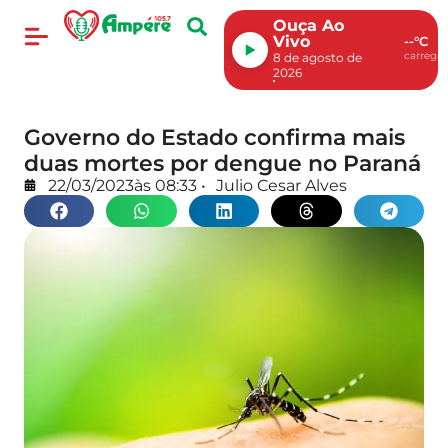
Ouça Ao
Vivo
--°C
carregan
8 de agosto de
2026
Governo do Estado confirma mais
duas mortes por dengue no Paraná
22/03/2023
às
08:33
•
Julio Cesar Alves