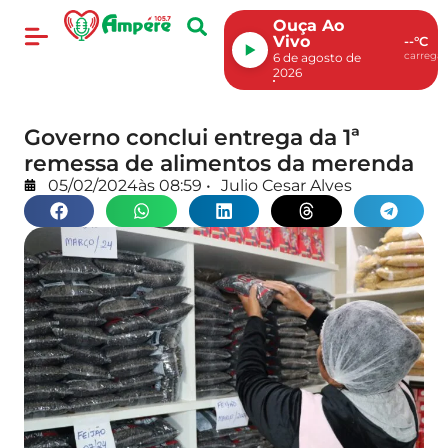
Ouça Ao
Vivo
--°C
carregan
6 de agosto de
2026
Governo conclui entrega da 1ª
remessa de alimentos da merenda
05/02/2024
às
08:59
•
Julio Cesar Alves