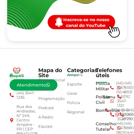
Mapa do
Categorias
Telefones
Site
úteis
Ampére
Página Inicial
Polícia
(46)
(46)
Esporte
Atendimento
3547-
9350
Militar
Notícias
1504
8931
(46) 3547-
Geral
Polícia
Samu
(46)
192
1236
Programação
3547-
Civil
Polícia
1321
Rua dos
Podcast
Bombeiros
193
(46)
(46)
(46)
Andradas,
Regional
3547-
92001
260
Nº 249,
A Radio
3528
4779
019
Centro
Conselho
(46)
(46)
Ampére -
Equipe
3547-
9880
Tutelar
PR | CEP
1801
0441
85640-028