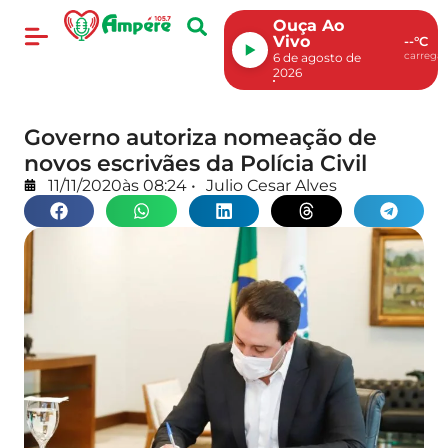
Ouça Ao
Vivo
--°C
carregan
6 de agosto de
2026
Governo autoriza nomeação de
novos escrivães da Polícia Civil
11/11/2020
às
08:24
•
Julio Cesar Alves