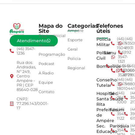
Mapa do
Categorias
Telefones
Site
úteis
Ampére
Página Inicial
Polícia
(46)
(46)
Esporte
Atendimento
3547-
9350
Militar
Notícias
1504
8931
(46) 3547-
Geral
Polícia
Samu
(46)
192
1236
Programação
3547-
Civil
Polícia
1321
Rua dos
Podcast
Bombeiros
193
(46)
(46)
(46)
Andradas,
Regional
3547-
92001
260
Nº 249,
A Radio
3528
4779
019
Centro
Conselho
(46)
(46)
Ampére -
Equipe
3547-
9880
Tutelar
PR | CEP
1801
0441
85640-028
Contato
Hospital
Sec.
(46)
(4
3547-
35
Santa
Saúde
CNPJ:
1000
21
77.296.143/0001-
Rita
17
Prefeitura
Fórum
(46)
(4
3547-
39
de
1122
61
Ampére
Sec.
Paroquia
(46)
(4
3547-
35
Educação
1674
14