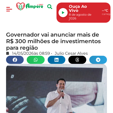
Ouça Ao
Vivo
--°C
carregan
8 de agosto de
2026
Governador vai anunciar mais de
R$ 300 milhões de investimentos
para região
14/05/2026
às
08:59
•
Julio Cesar Alves