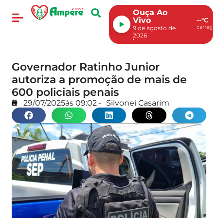
Ouça Ao
Vivo
--°C
carregan
9 de agosto de
2026
Governador Ratinho Junior
autoriza a promoção de mais de
600 policiais penais
29/07/2025
às
09:02
•
Silvonei Casarim