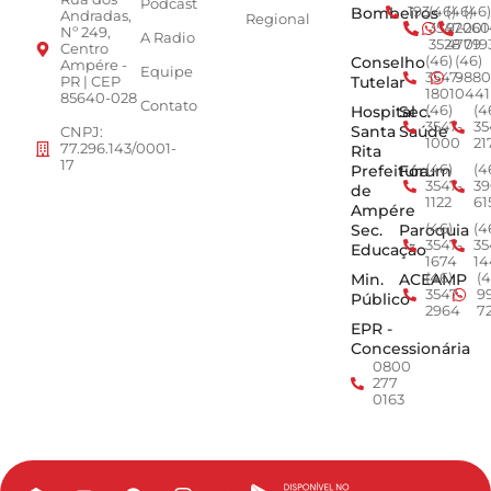
Podcast
Bombeiros
193
(46)
(46)
(46)
Andradas,
Regional
3547-
92001
260
Nº 249,
A Radio
3528
4779
019
Centro
Conselho
(46)
(46)
Ampére -
Equipe
3547-
9880
Tutelar
PR | CEP
1801
0441
85640-028
Contato
Hospital
Sec.
(46)
(4
3547-
35
Santa
Saúde
CNPJ:
1000
21
77.296.143/0001-
Rita
17
Prefeitura
Fórum
(46)
(4
3547-
39
de
1122
61
Ampére
Sec.
Paroquia
(46)
(4
3547-
35
Educação
1674
14
Min.
ACEAMP
(46)
(4
3547-
9
Público
2964
7
EPR -
Concessionária
0800
277
0163