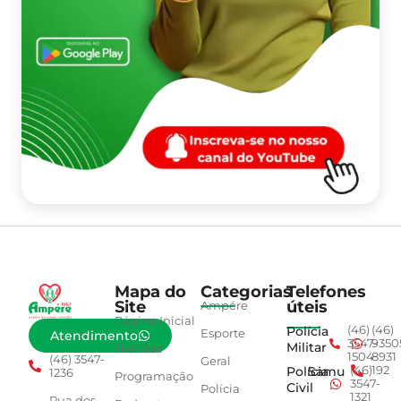
Mapa do
Categorias
Telefones
Site
úteis
Ampére
Página Inicial
Polícia
(46)
(46)
Esporte
Atendimento
3547-
9350
Militar
Notícias
1504
8931
(46) 3547-
Geral
Polícia
Samu
(46)
192
1236
Programação
3547-
Civil
Polícia
1321
Rua dos