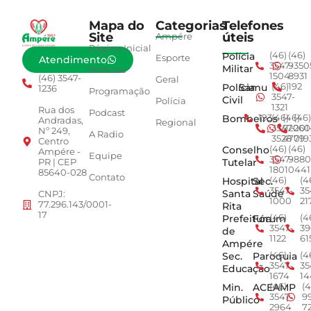
Mapa do
Categorias
Telefones
Site
úteis
Ampére
Página Inicial
Polícia
(46)
(46)
Esporte
Atendimento
3547-
9350
Militar
Notícias
1504
8931
(46) 3547-
Geral
Polícia
Samu
(46)
192
1236
Programação
3547-
Civil
Polícia
1321
Rua dos
Podcast
Bombeiros
193
(46)
(46)
(46)
Andradas,
Regional
3547-
92001
260
Nº 249,
A Radio
3528
4779
019
Centro
Conselho
(46)
(46)
Ampére -
Equipe
3547-
9880
Tutelar
PR | CEP
1801
0441
85640-028
Contato
Hospital
Sec.
(46)
(4
3547-
35
Santa
Saúde
CNPJ:
1000
21
77.296.143/0001-
Rita
17
Prefeitura
Fórum
(46)
(4
3547-
39
de
1122
61
Ampére
Sec.
Paroquia
(46)
(4
3547-
35
Educação
1674
14
Min.
ACEAMP
(46)
(4
3547-
9
Público
2964
7