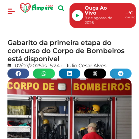
Ouça Ao
Vivo
--°C
carregan
8 de agosto de
2026
Gabarito da primeira etapa do
concurso do Corpo de Bombeiros
está disponível
07/07/2025
às
15:24
•
Julio Cesar Alves