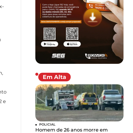
x-
u
m,
Em Alta
nto
2 e
POLICIAL
Homem de 26 anos morre em