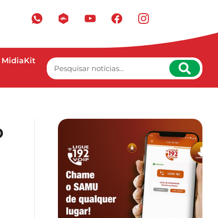
MidiaKit
o