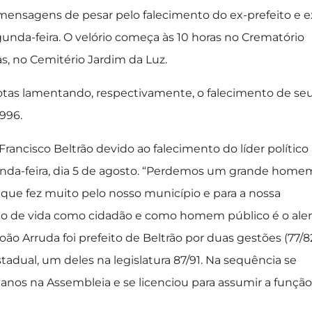
 mensagens de pesar pelo falecimento do ex-prefeito e e
unda-feira. O velório começa às 10 horas no Crematório
as, no Cemitério Jardim da Luz.
notas lamentando, respectivamente, o falecimento de se
1996.
rancisco Beltrão devido ao falecimento do líder político
gunda-feira, dia 5 de agosto. “Perdemos um grande home
e fez muito pelo nosso município e para a nossa
lo de vida como cidadão e como homem público é o ale
oão Arruda foi prefeito de Beltrão por duas gestões (77/8
dual, um deles na legislatura 87/91. Na sequência se
nos na Assembleia e se licenciou para assumir a função