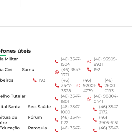
efones úteis
ia Militar
(46) 3547-
(46) 93505-
1504
8931
ia Civil
Samu
(46) 3547-
192
1321
beiros
193
(46)
(46)
(46)
3547-
92001-
2600
3528
4779
0193
elho Tutelar
(46) 3547-
(46) 98804-
1801
0441
ital Santa
Sec. Saúde
(46) 3547-
(46) 3547-
1000
2172
eitura de
Fórum
(46) 3547-
(46)
ére
1122
3905-6151
 Educação
Paroquia
(46) 3547-
(46) 3547-