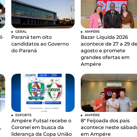
GERAL
AMPÉRE
l-
Paraná tem oito
Bazar Liquida 2026
candidatos ao Governo
acontece de 27 a 29 d
do Paraná
agosto e promete
grandes ofertas em
Ampére
ESPORTE
AMPÉRE
Ampére Futsal recebe o
8ª Feijoada dos pais
,
Coronel em busca da
acontece neste sábad
liderança da Copa União
em Ampére