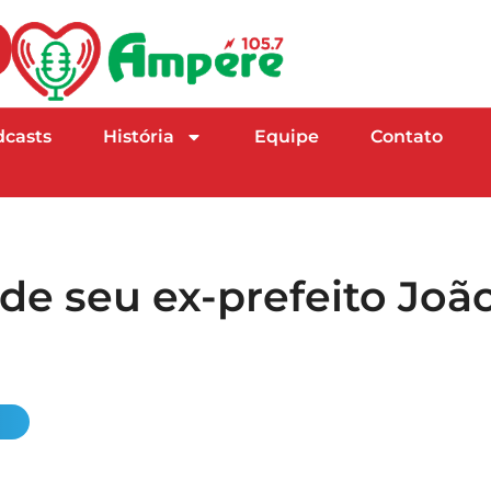
dcasts
História
Equipe
Contato
rde seu ex-prefeito Joã