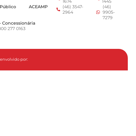
1674
1445
 Público
ACEAMP
(46) 3547-
(46)
2964
9905-
7279
- Concessionária
800 277 0163
envolvido por: