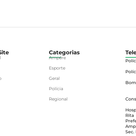
ite
Categorias
Tel
l
Ampére
Políc
Esporte
Políc
o
Geral
Bom
Polícia
Regional
Cons
Hosp
Rita
Pref
Amp
Sec.