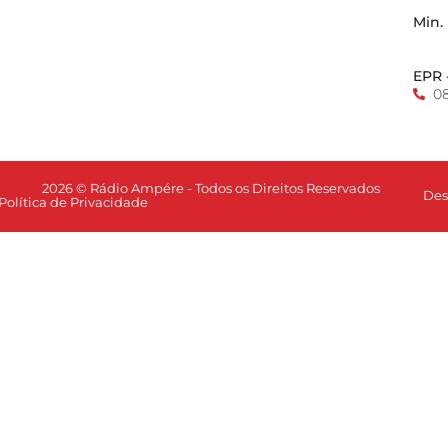
Min.
EPR 
0
2026 © Rádio Ampére - Todos os Direitos Reservados
Des
Política de Privacidade