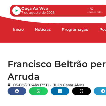
Ouça Ao Vivo
--°C
7 de agosto de 2026
carregando...
Início
Notícias
Programação
Po
Francisco Beltrão pe
Arruda
05/08/2024
às
13:50
•
Julio Cesar Alves