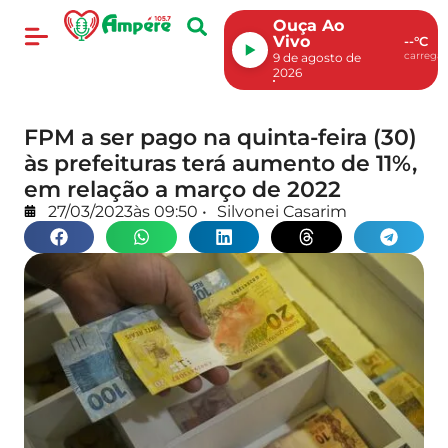
Ouça Ao
Vivo
--°C
carregan
9 de agosto de
2026
FPM a ser pago na quinta-feira (30)
às prefeituras terá aumento de 11%,
em relação a março de 2022
27/03/2023
às
09:50
•
Silvonei Casarim