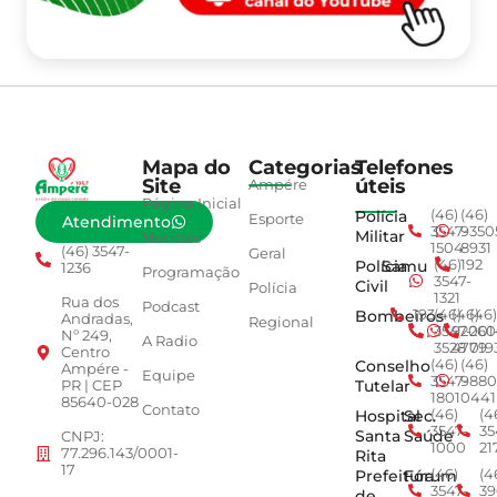
Mapa do
Categorias
Telefones
Site
úteis
Ampére
Página Inicial
Polícia
(46)
(46)
Esporte
Atendimento
3547-
9350
Militar
Notícias
1504
8931
(46) 3547-
Geral
Polícia
Samu
(46)
192
1236
Programação
3547-
Civil
Polícia
1321
Rua dos
Podcast
Bombeiros
193
(46)
(46)
(46)
Andradas,
Regional
3547-
92001
260
Nº 249,
A Radio
3528
4779
019
Centro
Conselho
(46)
(46)
Ampére -
Equipe
3547-
9880
Tutelar
PR | CEP
1801
0441
85640-028
Contato
Hospital
Sec.
(46)
(4
3547-
35
Santa
Saúde
CNPJ:
1000
21
77.296.143/0001-
Rita
17
Prefeitura
Fórum
(46)
(4
3547-
39
de