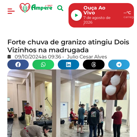
Ouça Ao
Vivo
--°C
carregan
7 de agosto de
2026
Forte chuva de granizo atingiu Dois
Vizinhos na madrugada
09/10/2024
às
09:36
•
Julio Cesar Alves