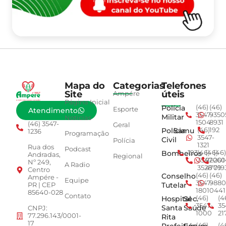
Mapa do
Categorias
Telefones
Site
úteis
Ampére
Página Inicial
Polícia
(46)
(46)
Esporte
Atendimento
3547-
9350
Militar
Notícias
1504
8931
(46) 3547-
Geral
Polícia
Samu
(46)
192
1236
Programação
3547-
Civil
Polícia
1321
Rua dos
Podcast
Bombeiros
193
(46)
(46)
(46)
Andradas,
Regional
3547-
92001
260
Nº 249,
A Radio
3528
4779
019
Centro
Conselho
(46)
(46)
Ampére -
Equipe
3547-
9880
Tutelar
PR | CEP
1801
0441
85640-028
Contato
Hospital
Sec.
(46)
(4
3547-
35
Santa
Saúde
CNPJ:
1000
21
77.296.143/0001-
Rita
17
(46)
(4