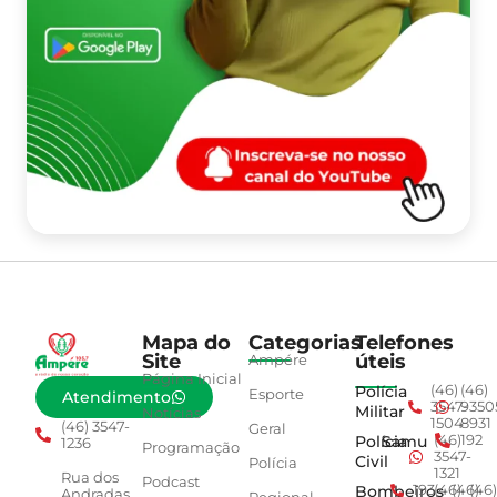
Mapa do
Categorias
Telefones
Site
úteis
Ampére
Página Inicial
Polícia
(46)
(46)
Esporte
Atendimento
3547-
9350
Militar
Notícias
1504
8931
(46) 3547-
Geral
Polícia
Samu
(46)
192
1236
Programação
3547-
Civil
Polícia
1321
Rua dos
Podcast
Bombeiros
193
(46)
(46)
(46)
Andradas,