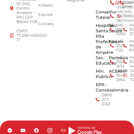
Regional
3547-
92001
260
Nº 249,
A Radio
3528
4779
019
Centro
Conselho
(46)
(46)
Ampére -
Equipe
3547-
9880
Tutelar
PR | CEP
1801
0441
85640-028
Contato
Hospital
Sec.
(46)
(4
3547-
35
Santa
Saúde
CNPJ:
1000
21
77.296.143/0001-
Rita
17
Prefeitura
Fórum
(46)
(4
3547-
39
de
1122
61
Ampére
Sec.
Paroquia
(46)
(4
3547-
35
Educação
1674
14
Min.
ACEAMP
(46)
(4
3547-
9
Público
2964
7
EPR -
Concessionária
0800
277
0163