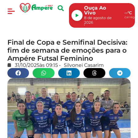
Ouça Ao
Vivo
--°C
carregan
8 de agosto de
2026
Final de Copa e Semifinal Decisiva:
fim de semana de emoções para o
Ampére Futsal Feminino
31/10/2025
às
09:15
•
Silvonei Casarim