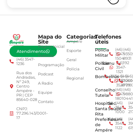
Mapa do
Categorias
Telefones
Site
úteis
Ampére
Página Inicial
Polícia
(46)
(46)
Esporte
Atendimento
3547-
9350
Militar
Notícias
1504
8931
(46) 3547-
Geral
Polícia
Samu
(46)
192
1236
Programação
3547-
Civil
Polícia
1321
Rua dos
Podcast
Bombeiros
193
(46)
(46)
(46)
Andradas,
Regional
3547-
92001
260
Nº 249,
A Radio
3528
4779
019
Centro
Conselho
(46)
(46)
Ampére -
Equipe
3547-
9880
Tutelar
PR | CEP
1801
0441
85640-028
Contato
Hospital
Sec.
(46)
(4
3547-
35
Santa
Saúde
CNPJ:
1000
21
77.296.143/0001-
Rita
17
Prefeitura
Fórum
(46)
(4
3547-
39
de
1122
61
Ampére