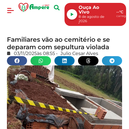
Ouça Ao
Vivo
--°C
carregan
8 de agosto de
2026
Familiares vão ao cemitério e se
deparam com sepultura violada
03/11/2025
às
08:55
•
Julio Cesar Alves