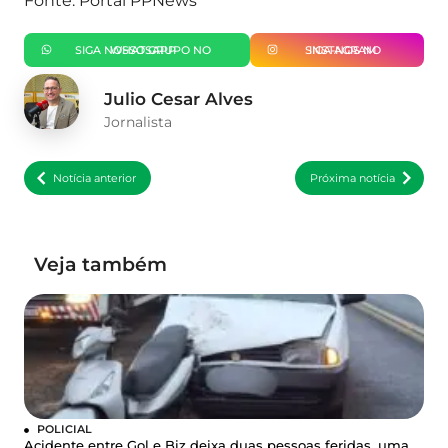
Fonte: Portal PPNews
SIGA NOSSO GRUPO NO WHATSAPP
SIGA-NOS NO INSTAGRAM
Julio Cesar Alves
Jornalista
Notícia anterior
Próxima notícia
Veja também
POLICIAL
Acidente entre Gol e Biz deixa duas pessoas feridas, uma