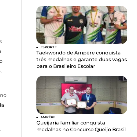
a
s
ESPORTE
m
Taekwondo de Ampére conquista
três medalhas e garante duas vagas
o
para o Brasileiro Escolar
.
 no
da
AMPÉRE
Queijaria familiar conquista
s
medalhas no Concurso Queijo Brasil