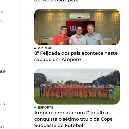
 O
es
AMPÉRE
m
8ª Feijoada dos pais acontece neste
sábado em Ampére
até
á a
ESPORTE
Ampére empata com Planalto e
conquista o sétimo título da Copa
Sudoeste de Futebol
no