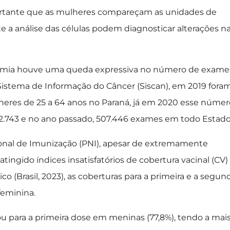
portante que as mulheres compareçam as unidades de
e a análise das células podem diagnosticar alterações n
mia houve uma queda expressiva no número de exame
Sistema de Informação do Câncer (Siscan), em 2019 fora
eres de 25 a 64 anos no Paraná, já em 2020 esse númer
2.743 e no ano passado, 507.446 exames em todo Estado
nal de Imunização (PNI), apesar de extremamente
ngido índices insatisfatórios de cobertura vacinal (CV)
o (Brasil, 2023), as coberturas para a primeira e a segun
feminina.
u para a primeira dose em meninas (77,8%), tendo a mai