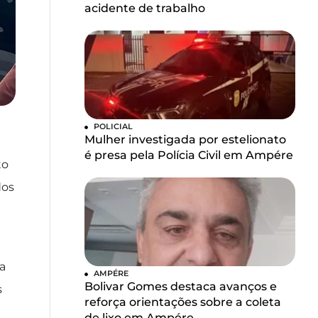
acidente de trabalho
POLICIAL
Mulher investigada por estelionato
é presa pela Polícia Civil em Ampére
to
dos
a
a
AMPÉRE
Bolivar Gomes destaca avanços e
s
reforça orientações sobre a coleta
de lixo em Ampére