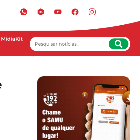
MidiaKit
e