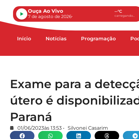
Ouça Ao Vivo
--°C
7 de agosto de 2026
carregando...
Início
Notícias
Programação
Po
Exame para a detecçã
útero é disponibiliz
Paraná
01/06/2023
às
13:53
•
Silvonei Casarim