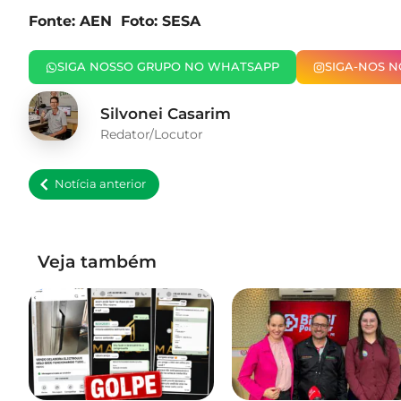
Fonte: AEN Foto: SESA
SIGA NOSSO GRUPO NO WHATSAPP
SIGA-NOS 
Silvonei Casarim
Redator/Locutor
Notícia anterior
Veja também