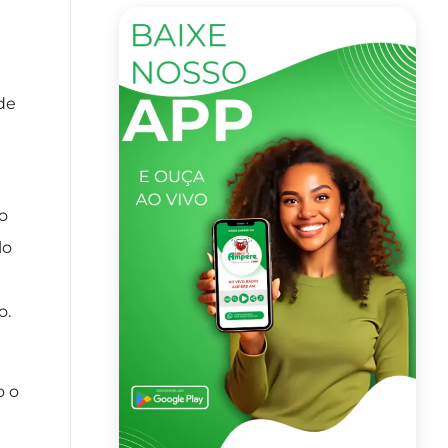
de
o
lo
o.
o o