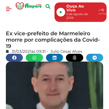
Ouça Ao
Vivo
--°C
carregan
6 de agosto de
2026
Ex vice-prefeito de Marmeleiro
morre por complicações da Covid-
19
31/03/2021
às
09:31
•
Julio Cesar Alves