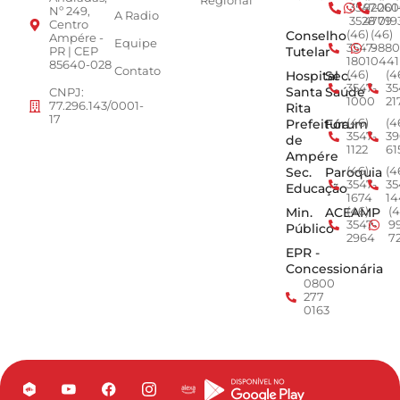
Regional
3547-
92001
260
Nº 249,
A Radio
3528
4779
019
Centro
Conselho
(46)
(46)
Ampére -
Equipe
3547-
9880
Tutelar
PR | CEP
1801
0441
85640-028
Contato
Hospital
Sec.
(46)
(4
3547-
35
Santa
Saúde
CNPJ:
1000
21
77.296.143/0001-
Rita
17
Prefeitura
Fórum
(46)
(4
3547-
39
de
1122
61
Ampére
Sec.
Paroquia
(46)
(4
3547-
35
Educação
1674
14
Min.
ACEAMP
(46)
(4
3547-
9
Público
2964
7
EPR -
Concessionária
0800
277
0163