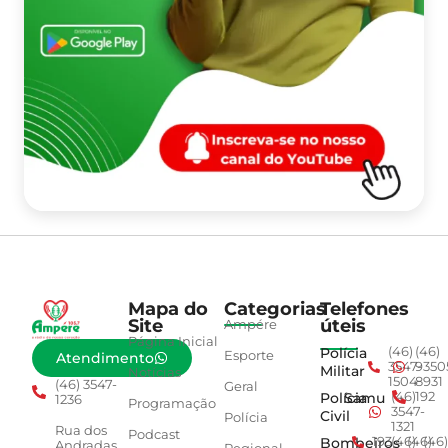
Mapa do
Categorias
Telefones
Site
úteis
Ampére
Página Inicial
Polícia
(46)
(46)
Esporte
Atendimento
3547-
9350
Militar
Notícias
1504
8931
(46) 3547-
Geral
Polícia
Samu
(46)
192
1236
Programação
3547-
Civil
Polícia
1321
Rua dos
Podcast
Bombeiros
193
(46)
(46)
(46)
Andradas,