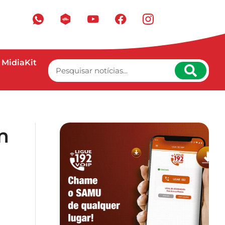
MidiaKit
m