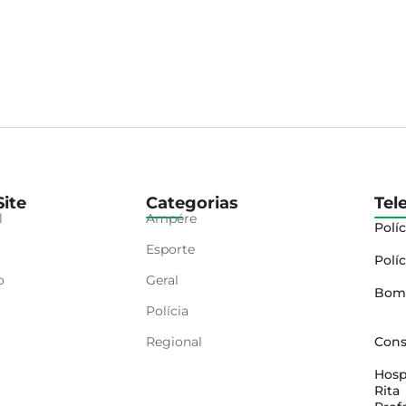
ite
Categorias
Tel
l
Ampére
Políc
Esporte
Políc
o
Geral
Bom
Polícia
Regional
Cons
Hosp
Rita