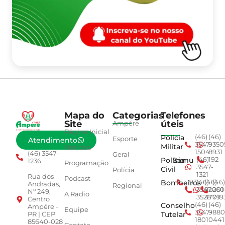
Mapa do
Categorias
Telefones
Site
úteis
Ampére
Página Inicial
Polícia
(46)
(46)
Esporte
Atendimento
3547-
9350
Militar
Notícias
1504
8931
(46) 3547-
Geral
Polícia
Samu
(46)
192
1236
Programação
3547-
Civil
Polícia
1321
Rua dos
Podcast
Bombeiros
193
(46)
(46)
(46)
Andradas,
Regional
3547-
92001
260
Nº 249,
A Radio
3528
4779
019
Centro
Conselho
(46)
(46)
Ampére -
Equipe
3547-
9880
Tutelar
PR | CEP
1801
0441
85640-028