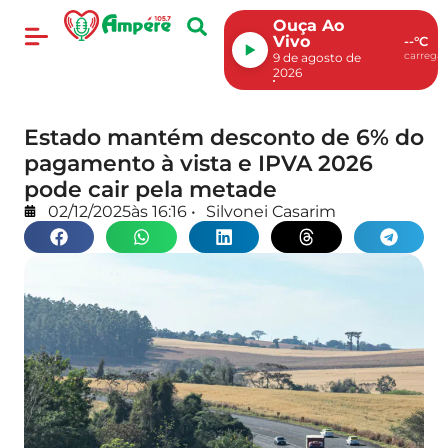
Ouça Ao
Vivo
--°C
carregan
9 de agosto de
2026
Estado mantém desconto de 6% do
pagamento à vista e IPVA 2026
pode cair pela metade
02/12/2025
às
16:16
•
Silvonei Casarim