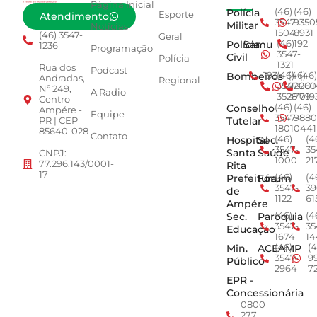
Página Inicial
Polícia
(46)
(46)
Esporte
Atendimento
3547-
9350
Militar
Notícias
1504
8931
(46) 3547-
Geral
Polícia
Samu
(46)
192
1236
Programação
3547-
Civil
Polícia
1321
Rua dos
Podcast
Bombeiros
193
(46)
(46)
(46)
Andradas,
Regional
3547-
92001
260
Nº 249,
A Radio
3528
4779
019
Centro
Conselho
(46)
(46)
Ampére -
Equipe
3547-
9880
Tutelar
PR | CEP
1801
0441
85640-028
Contato
Hospital
Sec.
(46)
(4
3547-
35
Santa
Saúde
CNPJ:
1000
21
77.296.143/0001-
Rita
17
Prefeitura
Fórum
(46)
(4
3547-
39
de
1122
61
Ampére
Sec.
Paroquia
(46)
(4
3547-
35
Educação
1674
14
Min.
ACEAMP
(46)
(4
3547-
9
Público
2964
7
EPR -
Concessionária
0800
277