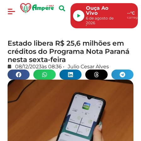
Ouça Ao
Vivo
--°C
carregan
6 de agosto de
2026
Estado libera R$ 25,6 milhões em
créditos do Programa Nota Paraná
nesta sexta-feira
08/12/2023
às
08:36
•
Julio Cesar Alves