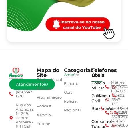
Mapa do
Categorias
Telefones
Site
úteis
Ampére
Página Inicial
Polícia
(46)
(46)
Esporte
Atendimento
3547-
9350
Militar
Notícias
1504
8931
(46) 3547-
Geral
Polícia
Samu
(46)
192
1236
Programação
3547-
Civil
Polícia
1321
Rua dos
Podcast
Bombeiros
193
(46)
(46)
(46)
Andradas,
Regional
3547-
92001
260
Nº 249,
A Radio
3528
4779
019
Centro
Conselho
(46)
(46)
Ampére -
Equipe
3547-
9880
Tutelar
PR | CEP