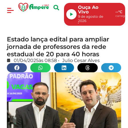
Ouça Ao
Vivo
--°C
carregan
9 de agosto de
2026
Estado lança edital para ampliar
jornada de professores da rede
estadual de 20 para 40 horas
01/04/2025
às
08:58
•
Julio Cesar Alves