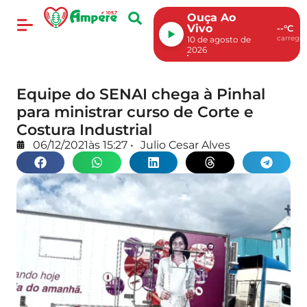
Ouça Ao
Vivo
--°C
carregan
10 de agosto de
2026
Equipe do SENAI chega à Pinhal
para ministrar curso de Corte e
Costura Industrial
06/12/2021
às
15:27
•
Julio Cesar Alves