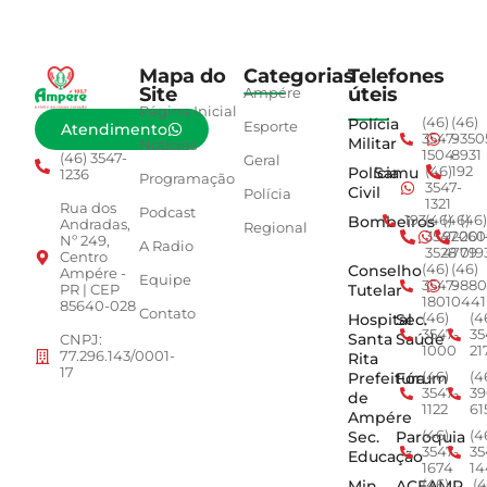
Mapa do
Categorias
Telefones
Site
úteis
Ampére
Página Inicial
Polícia
(46)
(46)
Esporte
Atendimento
3547-
9350
Militar
Notícias
1504
8931
(46) 3547-
Geral
Polícia
Samu
(46)
192
1236
Programação
3547-
Civil
Polícia
1321
Rua dos
Podcast
Bombeiros
193
(46)
(46)
(46)
Andradas,
Regional
3547-
92001
260
Nº 249,
A Radio
3528
4779
019
Centro
Conselho
(46)
(46)
Ampére -
Equipe
3547-
9880
Tutelar
PR | CEP
1801
0441
85640-028
Contato
Hospital
Sec.
(46)
(4
3547-
35
Santa
Saúde
CNPJ:
1000
21
77.296.143/0001-
Rita
17
Prefeitura
Fórum
(46)
(4
3547-
39
de
1122
61
Ampére
Sec.
Paroquia
(46)
(4
3547-
35
Educação
1674
14
Min.
ACEAMP
(46)
(4