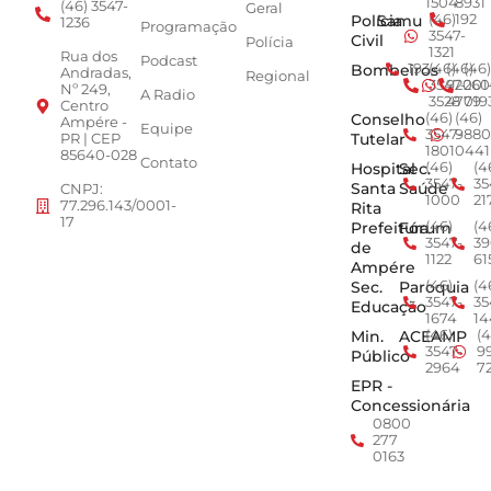
1504
8931
(46) 3547-
Geral
Polícia
Samu
(46)
192
1236
Programação
3547-
Civil
Polícia
1321
Rua dos
Podcast
Bombeiros
193
(46)
(46)
(46)
Andradas,
Regional
3547-
92001
260
Nº 249,
A Radio
3528
4779
019
Centro
Conselho
(46)
(46)
Ampére -
Equipe
3547-
9880
Tutelar
PR | CEP
1801
0441
85640-028
Contato
Hospital
Sec.
(46)
(4
3547-
35
Santa
Saúde
CNPJ:
1000
21
77.296.143/0001-
Rita
17
Prefeitura
Fórum
(46)
(4
3547-
39
de
1122
61
Ampére
Sec.
Paroquia
(46)
(4
3547-
35
Educação
1674
14
Min.
ACEAMP
(46)
(4
3547-
9
Público
2964
7
EPR -
Concessionária
0800
277
0163