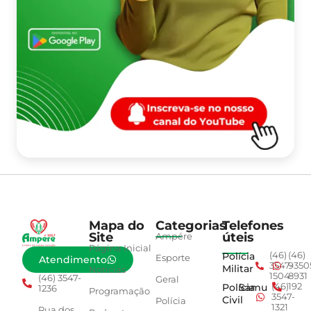
Mapa do
Categorias
Telefones
Site
úteis
Ampére
Página Inicial
Polícia
(46)
(46)
Esporte
Atendimento
3547-
9350
Militar
Notícias
1504
8931
(46) 3547-
Geral
Polícia
Samu
(46)
192
1236
Programação
3547-
Civil
Polícia
1321
Rua dos