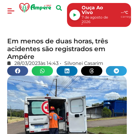
Ouça Ao
Vivo
--°C
carregan
7 de agosto de
2026
Em menos de duas horas, três
acidentes são registrados em
Ampére
28/03/2023
às
14:43
•
Silvonei Casarim