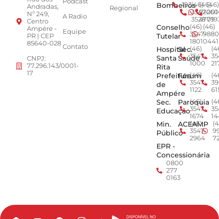
Podcast
Bombeiros
193
(46)
(46)
(46)
Andradas,
Regional
3547-
92001
260
Nº 249,
A Radio
3528
4779
019
Centro
Conselho
(46)
(46)
Ampére -
Equipe
3547-
9880
Tutelar
PR | CEP
1801
0441
85640-028
Contato
Hospital
Sec.
(46)
(4
3547-
35
Santa
Saúde
CNPJ:
1000
21
77.296.143/0001-
Rita
17
Prefeitura
Fórum
(46)
(4
3547-
39
de
1122
61
Ampére
Sec.
Paroquia
(46)
(4
3547-
35
Educação
1674
14
Min.
ACEAMP
(46)
(4
3547-
9
Público
2964
7
EPR -
Concessionária
0800
277
0163