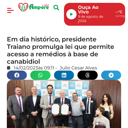
Ouça Ao
Vivo
--°C
carregan
9 de agosto de
2026
Em dia histórico, presidente
Traiano promulga lei que permite
acesso a remédios à base de
canabidiol
14/02/2023
às
09:11
•
Julio Cesar Alves