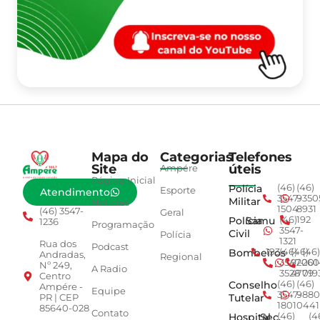
Mapa do
Categorias
Telefones
Site
úteis
Ampére
Página Inicial
Polícia
(46)
(46)
Esporte
Atendimento
3547-
9350
Militar
Notícias
1504
8931
(46) 3547-
Geral
Polícia
Samu
(46)
192
1236
Programação
3547-
Civil
Polícia
1321
Rua dos
Podcast
Bombeiros
193
(46)
(46)
(46)
Andradas,
Regional
3547-
92001
260
Nº 249,
A Radio
3528
4779
019
Centro
Conselho
(46)
(46)
Ampére -
Equipe
3547-
9880
Tutelar
PR | CEP
1801
0441
85640-028
Contato
Hospital
Sec.
(46)
(4