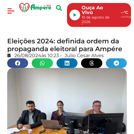
Ouça Ao
Vivo
--°C
carregan
10 de agosto de
2026
Eleições 2024: definida ordem da
propaganda eleitoral para Ampére
26/08/2024
às
10:23
•
Julio Cesar Alves