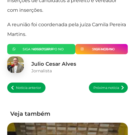
inserções de candidatos a prefeito e vereador
com inserções.
A reunião foi coordenada pela juíza Camila Pereira
Martins.
SIGA NOSSO GRUPO NO WHATSAPP
SIGA-NOS NO INSTAGRAM
Julio Cesar Alves
Jornalista
Notícia anterior
Próxima notícia
Veja também