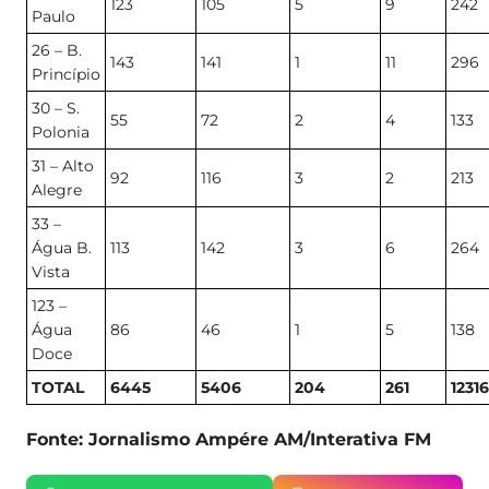
123
105
5
9
242
Paulo
26 – B.
143
141
1
11
296
Princípio
30 – S.
55
72
2
4
133
Polonia
31 – Alto
92
116
3
2
213
Alegre
33 –
Água B.
113
142
3
6
264
Vista
123 –
Água
86
46
1
5
138
Doce
TOTAL
6445
5406
204
261
12316
Fonte: Jornalismo Ampére AM/Interativa FM