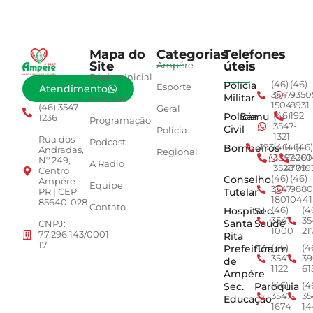
Mapa do
Categorias
Telefones
Site
úteis
Ampére
Página Inicial
Polícia
(46)
(46)
Esporte
Atendimento
3547-
9350
Militar
Notícias
1504
8931
(46) 3547-
Geral
Polícia
Samu
(46)
192
1236
Programação
3547-
Civil
Polícia
1321
Rua dos
Podcast
Bombeiros
193
(46)
(46)
(46)
Andradas,
Regional
3547-
92001
260
Nº 249,
A Radio
3528
4779
019
Centro
Conselho
(46)
(46)
Ampére -
Equipe
3547-
9880
Tutelar
PR | CEP
1801
0441
85640-028
Contato
Hospital
Sec.
(46)
(4
3547-
35
Santa
Saúde
CNPJ:
1000
21
77.296.143/0001-
Rita
17
Prefeitura
Fórum
(46)
(4
3547-
39
de
1122
61
Ampére
Sec.
Paroquia
(46)
(4
3547-
35
Educação
1674
14