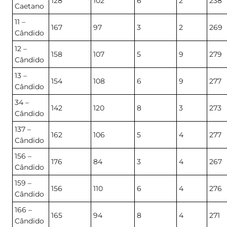
128
102
6
2
238
Caetano
11 –
167
97
3
2
269
Cândido
12 –
158
107
5
9
279
Cândido
13 –
154
108
6
9
277
Cândido
34 –
142
120
8
3
273
Cândido
137 –
162
106
5
4
277
Cândido
156 –
176
84
3
4
267
Cândido
159 –
156
110
6
4
276
Cândido
166 –
165
94
8
4
271
Cândido