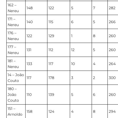
162 –
148
122
5
7
282
Nereu
171 –
140
115
6
5
266
Nereu
176 –
122
129
1
8
260
Nereu
177 –
131
112
12
5
260
Nereu
181 –
133
117
10
4
264
Nereu
14 – João
117
178
3
2
300
Couto
180 –
João
110
139
5
6
260
Couto
151 –
158
124
4
8
294
Arnoldo