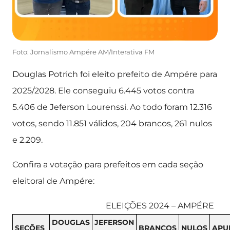
Foto: Jornalismo Ampére AM/Interativa FM
Douglas Potrich foi eleito prefeito de Ampére para
2025/2028. Ele conseguiu 6.445 votos contra
5.406 de Jeferson Lourenssi. Ao todo foram 12.316
votos, sendo 11.851 válidos, 204 brancos, 261 nulos
e 2.209.
Confira a votação para prefeitos em cada seção
eleitoral de Ampére:
ELEIÇÕES 2024 – AMPÉRE
DOUGLAS
JEFERSON
SEÇÕES
BRANCOS
NULOS
APU