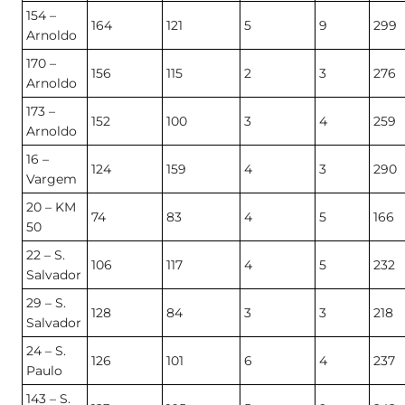
154 –
164
121
5
9
299
Arnoldo
170 –
156
115
2
3
276
Arnoldo
173 –
152
100
3
4
259
Arnoldo
16 –
124
159
4
3
290
Vargem
20 – KM
74
83
4
5
166
50
22 – S.
106
117
4
5
232
Salvador
29 – S.
128
84
3
3
218
Salvador
24 – S.
126
101
6
4
237
Paulo
143 – S.