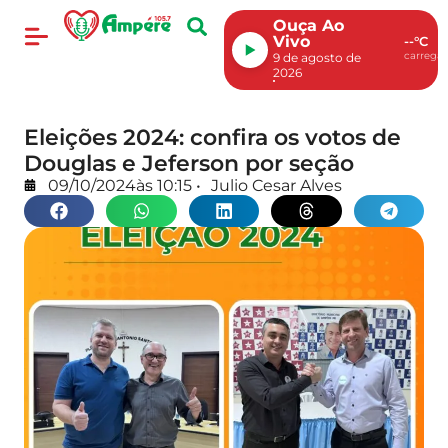
Ouça Ao
Vivo
--°C
carregan
9 de agosto de
2026
Eleições 2024: confira os votos de
Douglas e Jeferson por seção
09/10/2024
às
10:15
•
Julio Cesar Alves