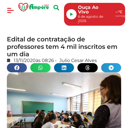
Ouça Ao
Vivo
--°C
carregan
6 de agosto de
2026
Edital de contratação de
professores tem 4 mil inscritos em
um dia
13/11/2020
às
08:26
•
Julio Cesar Alves