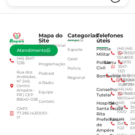
Mapa do
Categorias
Telefones
Site
úteis
Ampére
Página Inicial
Polícia
(46)
(46)
Esporte
Atendimento
3547-
9350
Militar
Notícias
1504
8931
(46) 3547-
Geral
Polícia
Samu
(46)
192
1236
Programação
3547-
Civil
Polícia
1321
Rua dos
Podcast
Bombeiros
193
(46)
(46)
(46)
Andradas,
Regional
3547-
92001
260
Nº 249,
A Radio
3528
4779
019
Centro
Conselho
(46)
(46)
Ampére -
Equipe
3547-
9880
Tutelar
PR | CEP
1801
0441
85640-028
Contato
Hospital
Sec.
(46)
(4
3547-
35
Santa
Saúde
CNPJ:
1000
21
77.296.143/0001-
Rita
17
Prefeitura
Fórum
(46)
(4
3547-
39
de
1122
61
Ampére