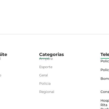
ite
Categorias
Tel
l
Ampére
Políc
Esporte
Políc
o
Geral
Bom
Polícia
Regional
Cons
Hosp
Rita