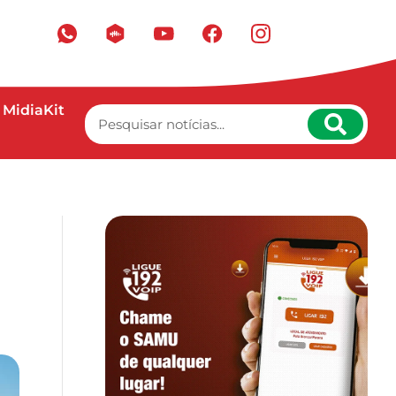
MidiaKit