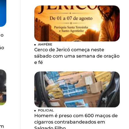
 o
AMPÉRE
ão
Cerco de Jericó começa neste
sábado com uma semana de oração
e fé
POLICIAL
Homem é preso com 600 maços de
u
cigarros contrabandeados em
em
Salgado Filho