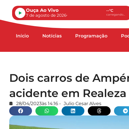
Ouça Ao Vivo
--°C
7 de agosto de 2026
carregando...
Início
Notícias
Programação
Po
Dois carros de Ampé
acidente em Realeza
28/04/2023
às
14:16
•
Julio Cesar Alves