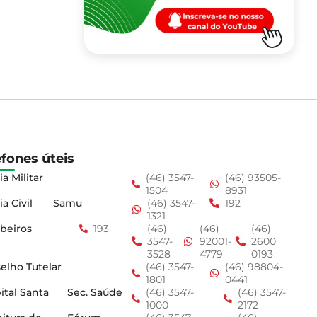
efones úteis
ia Militar
(46) 3547-
(46) 93505-
1504
8931
ia Civil
Samu
(46) 3547-
192
1321
beiros
193
(46)
(46)
(46)
3547-
92001-
2600
3528
4779
0193
elho Tutelar
(46) 3547-
(46) 98804-
1801
0441
ital Santa
Sec. Saúde
(46) 3547-
(46) 3547-
1000
2172