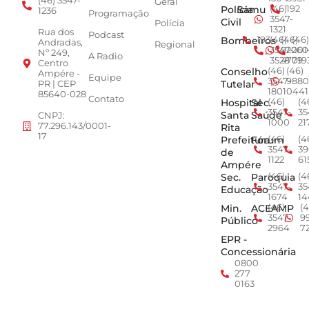
(46) 3547-
Geral
Polícia
Samu
(46)
192
1236
Programação
3547-
Civil
Polícia
1321
Rua dos
Podcast
Bombeiros
193
(46)
(46)
(46)
Andradas,
Regional
3547-
92001
260
Nº 249,
A Radio
3528
4779
019
Centro
Conselho
(46)
(46)
Ampére -
Equipe
3547-
9880
Tutelar
PR | CEP
1801
0441
85640-028
Contato
Hospital
Sec.
(46)
(4
3547-
35
Santa
Saúde
CNPJ:
1000
21
77.296.143/0001-
Rita
17
Prefeitura
Fórum
(46)
(4
3547-
39
de
1122
61
Ampére
Sec.
Paroquia
(46)
(4
3547-
35
Educação
1674
14
Min.
ACEAMP
(46)
(4
3547-
9
Público
2964
7
EPR -
Concessionária
0800
277
0163