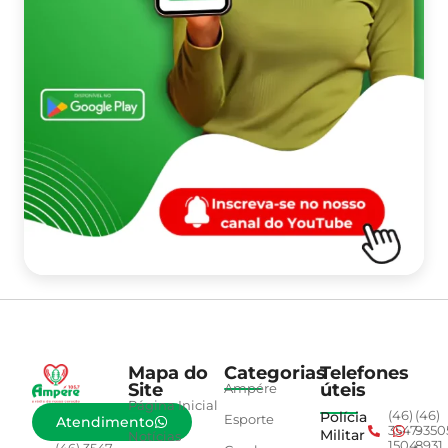
Mapa do
Categorias
Telefones
Site
úteis
Ampére
Página Inicial
Polícia
(46)
(46)
Esporte
Atendimento
3547-
9350
Militar
Notícias
1504
8931