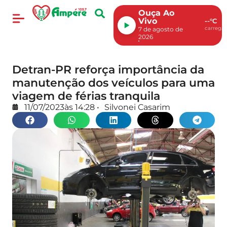
Ouça Ao
Vivo
--°C
carregan
7 de agosto de
2026
Detran-PR reforça importância da
manutenção dos veículos para uma
viagem de férias tranquila
11/07/2023
às
14:28
•
Silvonei Casarim