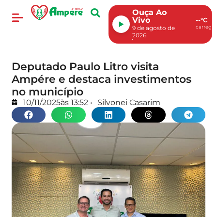
Ouça Ao
Vivo
--°C
carregan
9 de agosto de
2026
Deputado Paulo Litro visita
Ampére e destaca investimentos
no município
10/11/2025
às
13:52
•
Silvonei Casarim