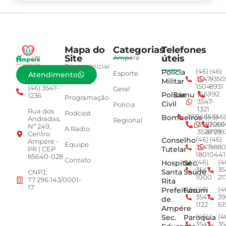
Mapa do
Categorias
Telefones
Site
úteis
Ampére
Página Inicial
Polícia
(46)
(46)
Esporte
Atendimento
3547-
9350
Militar
Notícias
1504
8931
(46) 3547-
Geral
Polícia
Samu
(46)
192
1236
Programação
3547-
Civil
Polícia
1321
Rua dos
Podcast
Bombeiros
193
(46)
(46)
(46)
Andradas,
Regional
3547-
92001
260
Nº 249,
A Radio
3528
4779
019
Centro
Conselho
(46)
(46)
Ampére -
Equipe
3547-
9880
Tutelar
PR | CEP
1801
0441
85640-028
Contato
Hospital
Sec.
(46)
(4
3547-
35
Santa
Saúde
CNPJ:
1000
21
77.296.143/0001-
Rita
17
Prefeitura
Fórum
(46)
(4
3547-
39
de
1122
61
Ampére
Sec.
Paroquia
(46)
(4
3547-
35