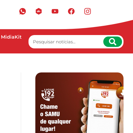
MidiaKit