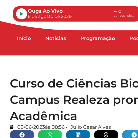
Ouça Ao Vivo
--°C
6 de agosto de 2026
carregando...
Início
Notícias
Programação
Po
Curso de Ciências Bi
Campus Realeza pro
Acadêmica
09/06/2023
às
08:56
•
Julio Cesar Alves