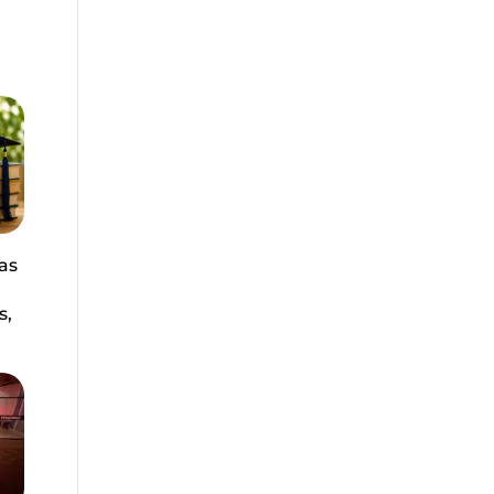
as
s,