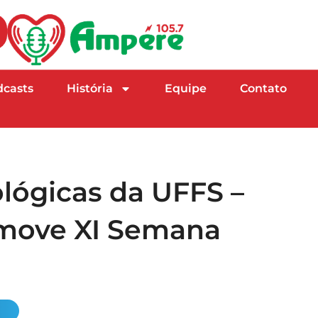
dcasts
História
Equipe
Contato
ológicas da UFFS –
move XI Semana