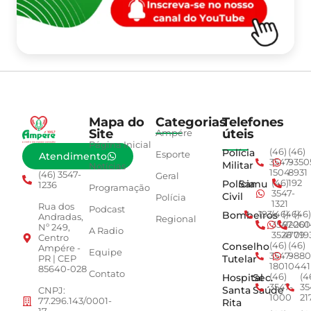
Mapa do
Categorias
Telefones
Site
úteis
Ampére
Página Inicial
Polícia
(46)
(46)
Esporte
Atendimento
3547-
9350
Militar
Notícias
1504
8931
(46) 3547-
Geral
Polícia
Samu
(46)
192
1236
Programação
3547-
Civil
Polícia
1321
Rua dos
Podcast
Bombeiros
193
(46)
(46)
(46)
Andradas,
Regional
3547-
92001
260
Nº 249,
A Radio
3528
4779
019
Centro
Conselho
(46)
(46)
Ampére -
Equipe
3547-
9880
Tutelar
PR | CEP
1801
0441
85640-028
Contato
Hospital
Sec.
(46)
(4
3547-
35
Santa
Saúde
CNPJ:
1000
21
77.296.143/0001-
Rita