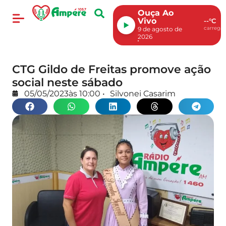
Ouça Ao
Vivo
--°C
carregan
9 de agosto de
2026
CTG Gildo de Freitas promove ação
social neste sábado
05/05/2023
às
10:00
•
Silvonei Casarim