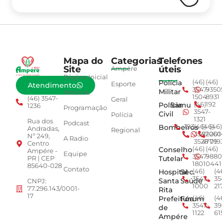
Mapa do
Categorias
Telefones
Site
úteis
Ampére
Página Inicial
Polícia
(46)
(46)
Esporte
Atendimento
3547-
9350
Militar
Notícias
1504
8931
(46) 3547-
Geral
Polícia
Samu
(46)
192
1236
Programação
3547-
Civil
Polícia
1321
Rua dos
Podcast
Bombeiros
193
(46)
(46)
(46)
Andradas,
Regional
3547-
92001
260
Nº 249,
A Radio
3528
4779
019
Centro
Conselho
(46)
(46)
Ampére -
Equipe
3547-
9880
Tutelar
PR | CEP
1801
0441
85640-028
Contato
Hospital
Sec.
(46)
(4
3547-
35
Santa
Saúde
CNPJ:
1000
21
77.296.143/0001-
Rita
17
Prefeitura
Fórum
(46)
(4
3547-
39
de
1122
61
Ampére