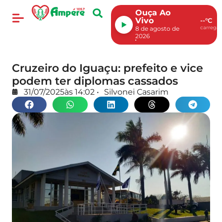
Ouça Ao
Vivo
--°C
carregan
8 de agosto de
2026
Cruzeiro do Iguaçu: prefeito e vice
podem ter diplomas cassados
31/07/2025
às
14:02
•
Silvonei Casarim