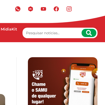
MidiaKit