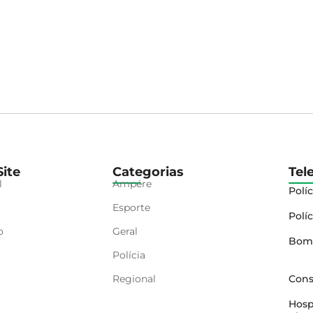
ite
Categorias
Tel
l
Ampére
Políc
Esporte
Políc
o
Geral
Bom
Polícia
Regional
Cons
Hosp