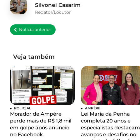
Silvonei Casarim
Redator/Locutor
Notícia anterior
Veja também
POLICIAL
AMPÉRE
Morador de Ampére
Lei Maria da Penha
perde mais de R$ 1,8 mil
completa 20 anos e
em golpe após anúncio
especialistas destacam
no Facebook
avanços e desafios no