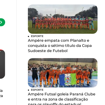
ESPORTE
Ampére empata com Planalto e
conquista o sétimo título da Copa
Sudoeste de Futebol
ESPORTE
la
Ampére Futsal goleia Paraná Clube
za
e entra na zona de classificação
para os playoffs do estadual