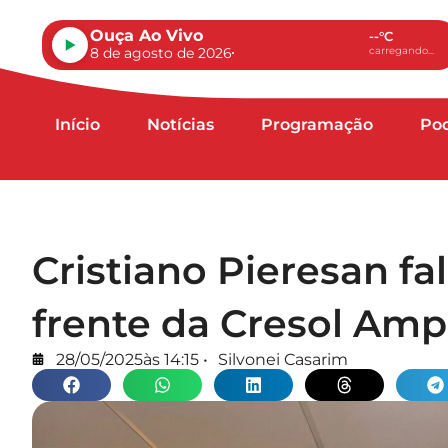
Ouça Ao Vivo
--°C
8 de agosto de 2026
carregando...
Início
Notícias
Programação
Po
Cristiano Pieresan fa
frente da Cresol Am
28/05/2025
às
14:15
•
Silvonei Casarim