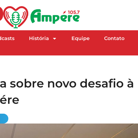
dcasts
História
Equipe
Contato
la sobre novo desafio à
pére