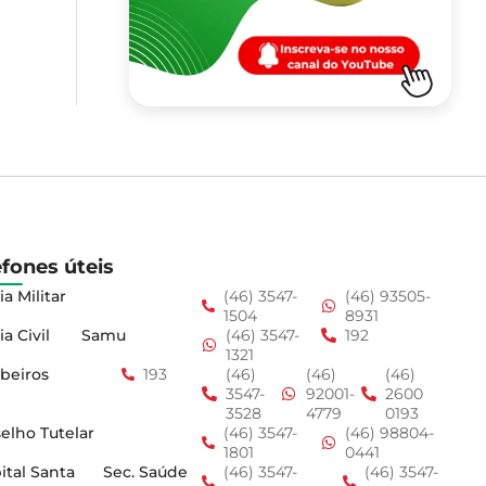
efones úteis
ia Militar
(46) 3547-
(46) 93505-
1504
8931
ia Civil
Samu
(46) 3547-
192
1321
beiros
193
(46)
(46)
(46)
3547-
92001-
2600
3528
4779
0193
elho Tutelar
(46) 3547-
(46) 98804-
1801
0441
ital Santa
Sec. Saúde
(46) 3547-
(46) 3547-