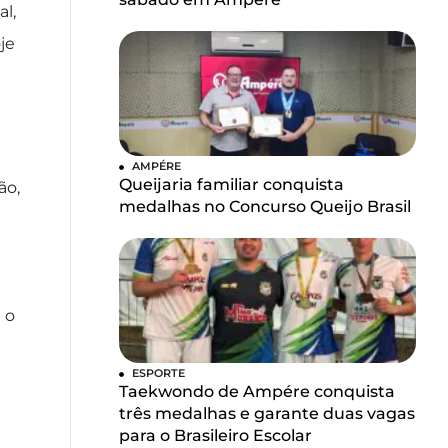
l,
je
AMPÉRE
Queijaria familiar conquista
ão,
medalhas no Concurso Queijo Brasil
 o
ESPORTE
Taekwondo de Ampére conquista
três medalhas e garante duas vagas
para o Brasileiro Escolar