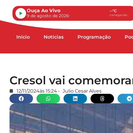
Ouça Ao Vivo
--°C
9 de agosto de 2026
carregando...
Início
Notícias
Programação
Po
Cresol vai comemora
12/11/2024
às
15:24
•
Julio Cesar Alves