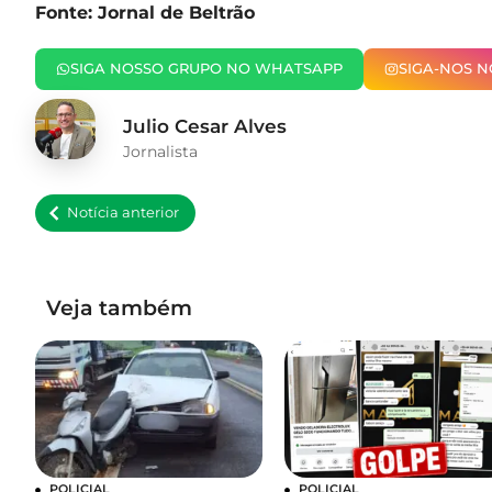
Fonte: Jornal de Beltrão
SIGA NOSSO GRUPO NO WHATSAPP
SIGA-NOS 
Julio Cesar Alves
Jornalista
Notícia anterior
Veja também
POLICIAL
POLICIAL