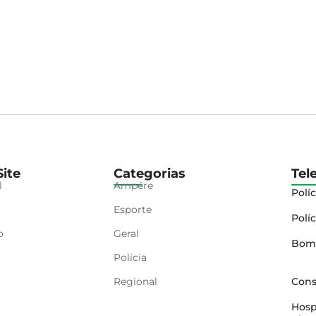
ite
Categorias
Tel
l
Ampére
Políc
Esporte
Políc
o
Geral
Bom
Polícia
Regional
Cons
Hosp