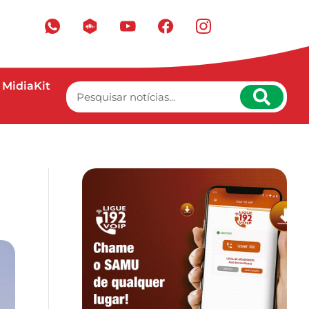
MidiaKit