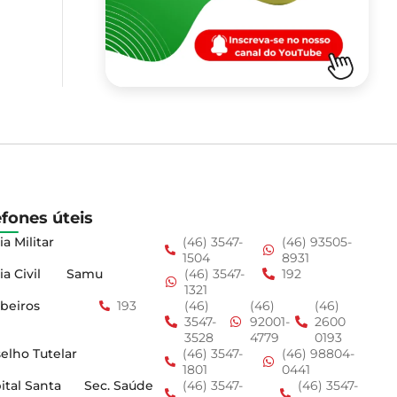
efones úteis
ia Militar
(46) 3547-
(46) 93505-
1504
8931
ia Civil
Samu
(46) 3547-
192
1321
beiros
193
(46)
(46)
(46)
3547-
92001-
2600
3528
4779
0193
elho Tutelar
(46) 3547-
(46) 98804-
1801
0441
ital Santa
Sec. Saúde
(46) 3547-
(46) 3547-