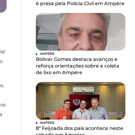
é presa pela Polícia Civil em Ampére
al
AMPÉRE
Bolivar Gomes destaca avanços e
ão
reforça orientações sobre a coleta
de lixo em Ampére
s,
nos
a
AMPÉRE
8ª Feijoada dos pais acontece neste
sábado em Ampére