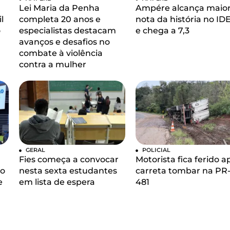
Lei Maria da Penha
Ampére alcança maio
l
completa 20 anos e
nota da história no ID
o
especialistas destacam
e chega a 7,3
avanços e desafios no
combate à violência
contra a mulher
GERAL
POLICIAL
Fies começa a convocar
Motorista fica ferido a
so
nesta sexta estudantes
carreta tombar na PR
e
em lista de espera
481