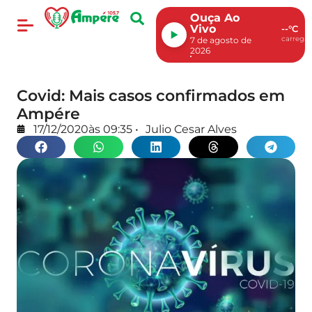
Ouça Ao
Vivo
--°C
carregan
7 de agosto de
2026
Covid: Mais casos confirmados em
Ampére
17/12/2020
às
09:35
•
Julio Cesar Alves