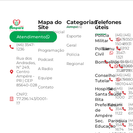
Mapa do
Categorias
Telefones
Site
úteis
Ampére
Página Inicial
Polícia
(46)
(46)
Esporte
Atendimento
3547-
9350
Militar
Notícias
1504
8931
(46) 3547-
Geral
Polícia
Samu
(46)
192
1236
Programação
3547-
Civil
Polícia
1321
Rua dos
Podcast
Bombeiros
193
(46)
(46)
(46)
Andradas,
Regional
3547-
92001
260
Nº 249,
A Radio
3528
4779
019
Centro
Conselho
(46)
(46)
Ampére -
Equipe
3547-
9880
Tutelar
PR | CEP
1801
0441
85640-028
Contato
Hospital
Sec.
(46)
(4
3547-
35
Santa
Saúde
CNPJ:
1000
21
77.296.143/0001-
Rita
17
Prefeitura
Fórum
(46)
(4
3547-
39
de
1122
61
Ampére
Sec.
Paroquia
(46)
(4
3547-
35
Educação
1674
14