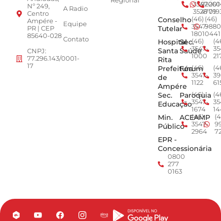
Regional
3547-
92001
260
Nº 249,
A Radio
3528
4779
019
Centro
Conselho
(46)
(46)
Ampére -
Equipe
3547-
9880
Tutelar
PR | CEP
1801
0441
85640-028
Contato
Hospital
Sec.
(46)
(4
3547-
35
Santa
Saúde
CNPJ:
1000
21
77.296.143/0001-
Rita
17
Prefeitura
Fórum
(46)
(4
3547-
39
de
1122
61
Ampére
Sec.
Paroquia
(46)
(4
3547-
35
Educação
1674
14
Min.
ACEAMP
(46)
(4
3547-
9
Público
2964
7
EPR -
Concessionária
0800
277
0163