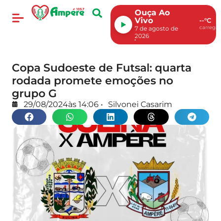
Ouça Ao
Vivo
--°C
carregan
7 de agosto de
2026
Copa Sudoeste de Futsal: quarta
rodada promete emoções no
grupo G
29/08/2024
às
14:06
•
Silvonei Casarim