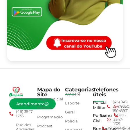
Mapa do
Categorias
Telefones
Site
úteis
Ampére
Página Inicial
Polícia
(46)
(46)
Esporte
Atendimento
3547-
9350
Militar
Notícias
1504
8931
(46) 3547-
Geral
Polícia
Samu
(46)
192
1236
Programação
3547-
Civil
Polícia
1321
Rua dos
Podcast
Bombeiros
193
(46)
(46)
(46)
Andradas,