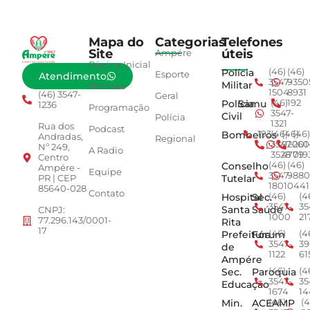
Mapa do
Categorias
Telefones
Site
úteis
Ampére
Página Inicial
Polícia
(46)
(46)
Esporte
Atendimento
3547-
9350
Militar
Notícias
1504
8931
(46) 3547-
Geral
Polícia
Samu
(46)
192
1236
Programação
3547-
Civil
Polícia
1321
Rua dos
Podcast
Bombeiros
193
(46)
(46)
(46)
Andradas,
Regional
3547-
92001
260
Nº 249,
A Radio
3528
4779
019
Centro
Conselho
(46)
(46)
Ampére -
Equipe
3547-
9880
Tutelar
PR | CEP
1801
0441
85640-028
Contato
Hospital
Sec.
(46)
(4
3547-
35
Santa
Saúde
CNPJ:
1000
21
77.296.143/0001-
Rita
17
Prefeitura
Fórum
(46)
(4
3547-
39
de
1122
61
Ampére
Sec.
Paroquia
(46)
(4
3547-
35
Educação
1674
14
Min.
ACEAMP
(46)
(4