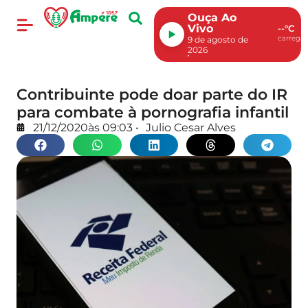
Ouça Ao
Vivo
--°C
carregan
9 de agosto de
2026
Contribuinte pode doar parte do IR
para combate à pornografia infantil
21/12/2020
às
09:03
•
Julio Cesar Alves