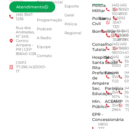
Página Inicial
Polícia
(46)
(46)
Esporte
Atendimento
3547-
9350
Militar
Notícias
1504
8931
(46) 3547-
Geral
Polícia
Samu
(46)
192
1236
Programação
3547-
Civil
Polícia
1321
Rua dos
Podcast
Bombeiros
193
(46)
(46)
(46)
Andradas,
Regional
3547-
92001
260
Nº 249,
A Radio
3528
4779
019
Centro
Conselho
(46)
(46)
Ampére -
Equipe
3547-
9880
Tutelar
PR | CEP
1801
0441
85640-028
Contato
Hospital
Sec.
(46)
(4
3547-
35
Santa
Saúde
CNPJ:
1000
21
77.296.143/0001-
Rita
17
Prefeitura
Fórum
(46)
(4
3547-
39
de
1122
61
Ampére
Sec.
Paroquia
(46)
(4
3547-
35
Educação
1674
14
Min.
ACEAMP
(46)
(4
3547-
9
Público
2964
7
EPR -
Concessionária
0800
277