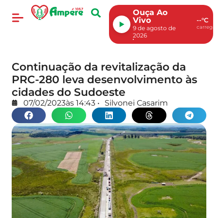
Ouça Ao
Vivo
--°C
carregan
9 de agosto de
2026
Continuação da revitalização da
PRC-280 leva desenvolvimento às
cidades do Sudoeste
07/02/2023
às
14:43
•
Silvonei Casarim