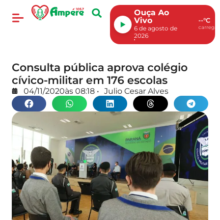
Ouça Ao
Vivo
--°C
carregan
6 de agosto de
2026
Consulta pública aprova colégio
cívico-militar em 176 escolas
04/11/2020
às
08:18
•
Julio Cesar Alves