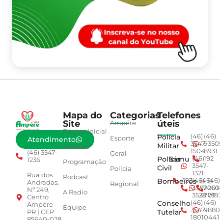
Mapa do
Categorias
Telefones
Site
úteis
Ampére
Página Inicial
Polícia
(46)
(46)
Esporte
Atendimento
3547-
9350
Militar
Notícias
1504
8931
(46) 3547-
Geral
Polícia
Samu
(46)
192
1236
Programação
3547-
Civil
Polícia
1321
Rua dos
Podcast
Bombeiros
193
(46)
(46)
(46)
Andradas,
Regional
3547-
92001
260
Nº 249,
A Radio
3528
4779
019
Centro
Conselho
(46)
(46)
Ampére -
Equipe
3547-
9880
Tutelar
PR | CEP
1801
0441
85640-028