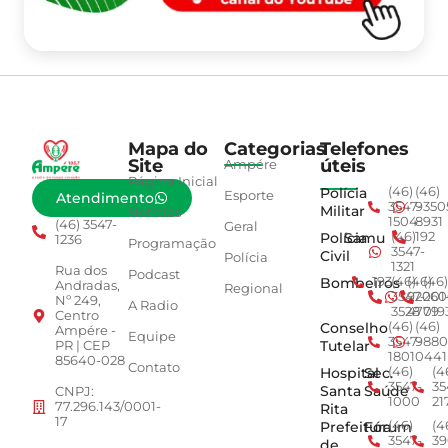
Mapa do
Categorias
Telefones
Site
úteis
Ampére
Página Inicial
Polícia
(46)
(46)
Esporte
Atendimento
3547-
9350
Militar
Notícias
1504
8931
(46) 3547-
Geral
Polícia
Samu
(46)
192
1236
Programação
3547-
Civil
Polícia
1321
Rua dos
Podcast
Bombeiros
193
(46)
(46)
(46)
Andradas,
Regional
3547-
92001
260
Nº 249,
A Radio
3528
4779
019
Centro
Conselho
(46)
(46)
Ampére -
Equipe
3547-
9880
Tutelar
PR | CEP
1801
0441
85640-028
Contato
Hospital
Sec.
(46)
(4
3547-
35
Santa
Saúde
CNPJ:
1000
21
77.296.143/0001-
Rita
17
Prefeitura
Fórum
(46)
(4
3547-
39
de