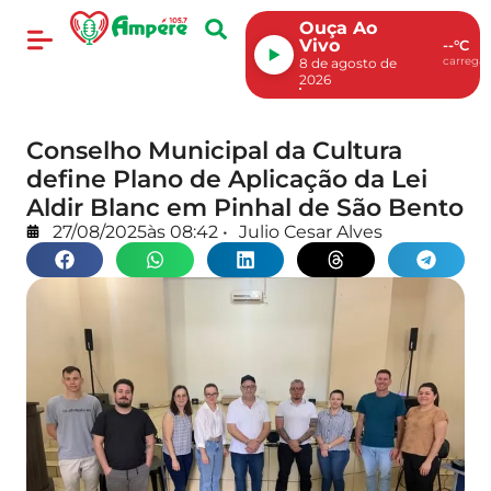
Ouça Ao
Vivo
--°C
carregan
8 de agosto de
2026
Conselho Municipal da Cultura
define Plano de Aplicação da Lei
Aldir Blanc em Pinhal de São Bento
27/08/2025
às
08:42
•
Julio Cesar Alves