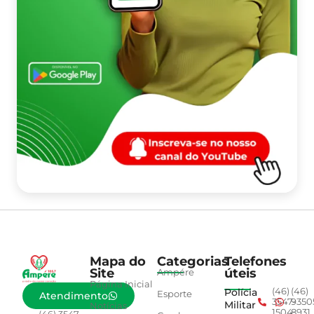
Mapa do
Categorias
Telefones
Site
úteis
Ampére
Página Inicial
Polícia
(46)
(46)
Esporte
Atendimento
3547-
9350
Militar
Notícias
1504
8931