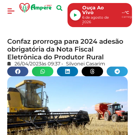
Ouça Ao
Vivo
--°C
carregan
6 de agosto de
2026
Confaz prorroga para 2024 adesão
obrigatória da Nota Fiscal
Eletrônica do Produtor Rural
26/04/2023
às
09:37
•
Silvonei Casarim