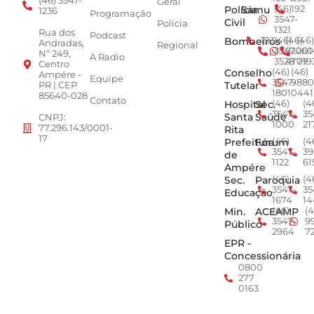
(46) 3547-
Geral
Polícia
Samu
(46)
192
1236
Programação
3547-
Civil
Polícia
1321
Rua dos
Podcast
Bombeiros
193
(46)
(46)
(46)
Andradas,
Regional
3547-
92001
260
Nº 249,
A Radio
3528
4779
019
Centro
Conselho
(46)
(46)
Ampére -
Equipe
3547-
9880
Tutelar
PR | CEP
1801
0441
85640-028
Contato
Hospital
Sec.
(46)
(4
3547-
35
Santa
Saúde
CNPJ:
1000
21
77.296.143/0001-
Rita
17
Prefeitura
Fórum
(46)
(4
3547-
39
de
1122
61
Ampére
Sec.
Paroquia
(46)
(4
3547-
35
Educação
1674
14
Min.
ACEAMP
(46)
(4
3547-
9
Público
2964
7
EPR -
Concessionária
0800
277
0163