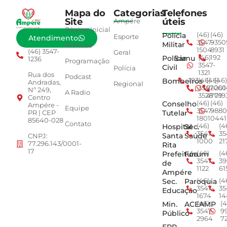
Mapa do
Categorias
Telefones
Site
úteis
Ampére
Página Inicial
Polícia
(46)
(46)
Esporte
Atendimento
3547-
9350
Militar
Notícias
1504
8931
(46) 3547-
Geral
Polícia
Samu
(46)
192
1236
Programação
3547-
Civil
Polícia
1321
Rua dos
Podcast
Bombeiros
193
(46)
(46)
(46)
Andradas,
Regional
3547-
92001
260
Nº 249,
A Radio
3528
4779
019
Centro
Conselho
(46)
(46)
Ampére -
Equipe
3547-
9880
Tutelar
PR | CEP
1801
0441
85640-028
Contato
Hospital
Sec.
(46)
(4
3547-
35
Santa
Saúde
CNPJ:
1000
21
77.296.143/0001-
Rita
17
Prefeitura
Fórum
(46)
(4
3547-
39
de
1122
61
Ampére
Sec.
Paroquia
(46)
(4
3547-
35
Educação
1674
14
Min.
ACEAMP
(46)
(4
3547-
9
Público
2964
7