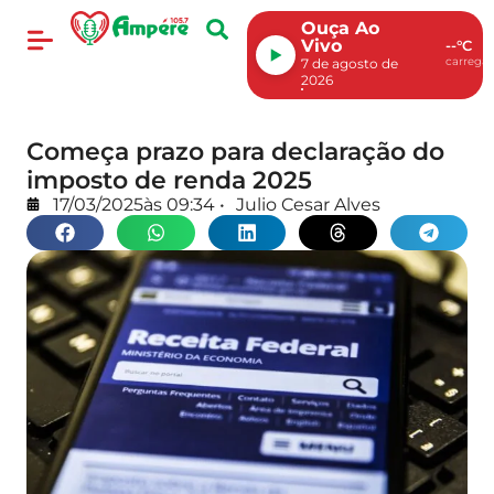
Ouça Ao
Vivo
--°C
carregan
7 de agosto de
2026
Começa prazo para declaração do
imposto de renda 2025
17/03/2025
às
09:34
•
Julio Cesar Alves