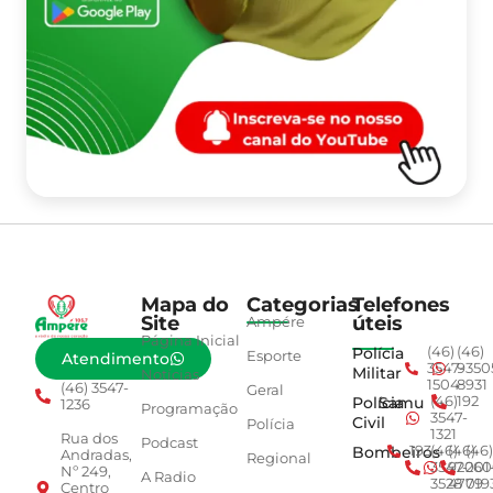
Mapa do
Categorias
Telefones
Site
úteis
Ampére
Página Inicial
Polícia
(46)
(46)
Esporte
Atendimento
3547-
9350
Militar
Notícias
1504
8931
(46) 3547-
Geral
Polícia
Samu
(46)
192
1236
Programação
3547-
Civil
Polícia
1321
Rua dos
Podcast
Bombeiros
193
(46)
(46)
(46)
Andradas,
Regional
3547-
92001
260
Nº 249,
A Radio
3528
4779
019
Centro