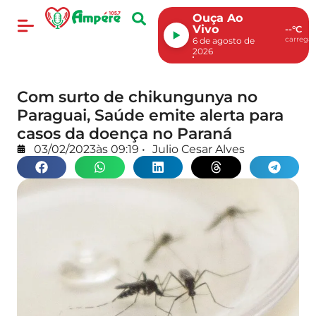
Ouça Ao
Vivo
--°C
carregan
6 de agosto de
2026
Com surto de chikungunya no
Paraguai, Saúde emite alerta para
casos da doença no Paraná
03/02/2023
às
09:19
•
Julio Cesar Alves