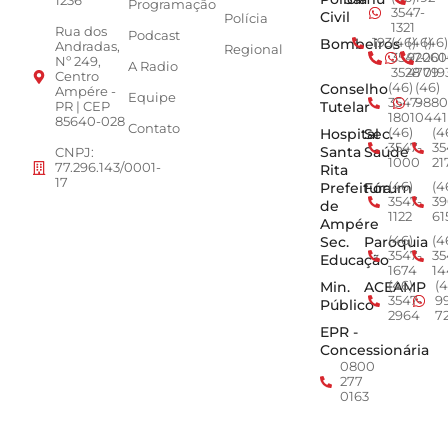
1236
Programação
3547-
Civil
Polícia
1321
Rua dos
Podcast
Bombeiros
193
(46)
(46)
(46)
Andradas,
Regional
3547-
92001
260
Nº 249,
A Radio
3528
4779
019
Centro
Conselho
(46)
(46)
Ampére -
Equipe
3547-
9880
Tutelar
PR | CEP
1801
0441
85640-028
Contato
Hospital
Sec.
(46)
(4
3547-
35
Santa
Saúde
CNPJ:
1000
21
77.296.143/0001-
Rita
17
Prefeitura
Fórum
(46)
(4
3547-
39
de
1122
61
Ampére
Sec.
Paroquia
(46)
(4
3547-
35
Educação
1674
14
Min.
ACEAMP
(46)
(4
3547-
9
Público
2964
7
EPR -
Concessionária
0800
277
0163