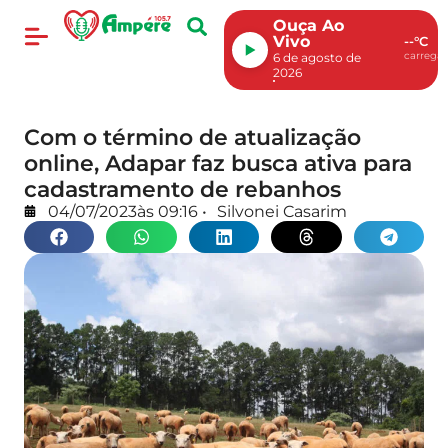
Ouça Ao
Vivo
--°C
carregan
6 de agosto de
2026
Com o término de atualização
online, Adapar faz busca ativa para
cadastramento de rebanhos
04/07/2023
às
09:16
•
Silvonei Casarim