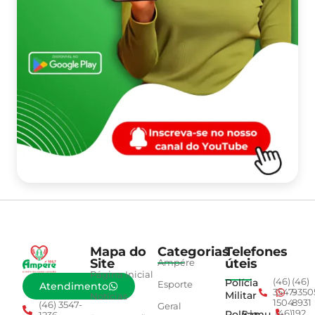
Mapa do
Categorias
Telefones
Site
úteis
Ampére
Página Inicial
Polícia
(46)
(46)
Esporte
Atendimento
3547-
9350
Militar
Notícias
1504
8931
(46) 3547-
Geral
Polícia
Samu
(46)
192