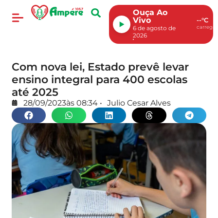
Ouça Ao
Vivo
--°C
carregan
6 de agosto de
2026
Com nova lei, Estado prevê levar
ensino integral para 400 escolas
até 2025
28/09/2023
às
08:34
•
Julio Cesar Alves