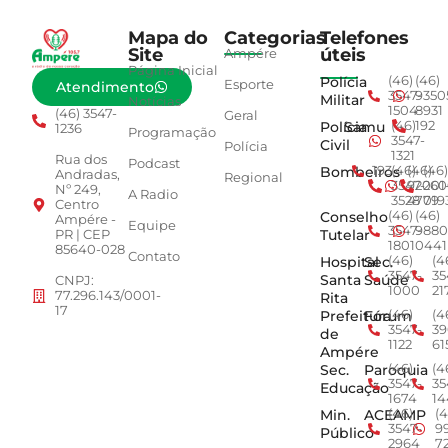
Mapa do
Categorias
Telefones
Site
úteis
Ampére
Página Inicial
Polícia
(46)
(46)
Esporte
Atendimento
3547-
9350
Militar
Notícias
1504
8931
(46) 3547-
Geral
Polícia
Samu
(46)
192
1236
Programação
3547-
Civil
Polícia
1321
Rua dos
Podcast
Bombeiros
193
(46)
(46)
(46)
Andradas,
Regional
3547-
92001
260
Nº 249,
A Radio
3528
4779
019
Centro
Conselho
(46)
(46)
Ampére -
Equipe
3547-
9880
Tutelar
PR | CEP
1801
0441
85640-028
Contato
Hospital
Sec.
(46)
(4
3547-
35
Santa
Saúde
CNPJ:
1000
21
77.296.143/0001-
Rita
17
Prefeitura
Fórum
(46)
(4
3547-
39
de
1122
61
Ampére
Sec.
Paroquia
(46)
(4
3547-
35
Educação
1674
14
Min.
ACEAMP
(46)
(4
3547-
9
Público
2964
7