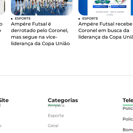
ESPORTE
ESPORTE
o
Ampére Futsal é
Ampére Futsal recebe
o
derrotado pelo Coronel,
Coronel em busca da
mas segue na vice-
liderança da Copa Uni
liderança da Copa União
ite
Categorias
Tel
l
Ampére
Políc
Esporte
Políc
o
Geral
Bom