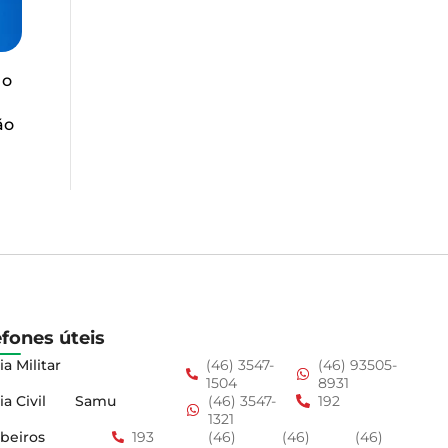
 o
ão
efones úteis
ia Militar
(46) 3547-
(46) 93505-
1504
8931
ia Civil
Samu
(46) 3547-
192
1321
beiros
193
(46)
(46)
(46)