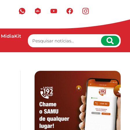
MidiaKit