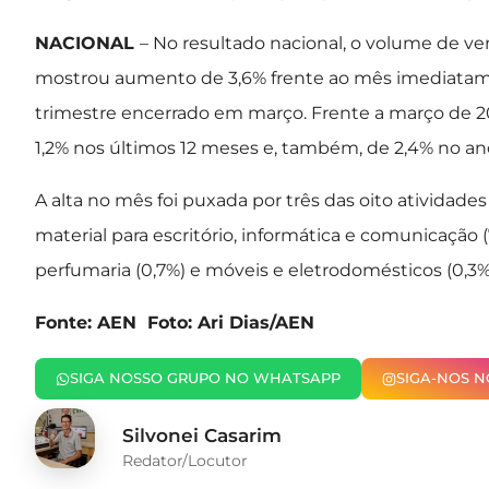
NACIONAL
– No resultado nacional, o volume de v
mostrou aumento de 3,6% frente ao mês imediatament
trimestre encerrado em março. Frente a março de 20
1,2% nos últimos 12 meses e, também, de 2,4% no an
A alta no mês foi puxada por três das oito atividad
material para escritório, informática e comunicação 
perfumaria (0,7%) e móveis e eletrodomésticos (0,3%
Fonte: AEN Foto: Ari Dias/AEN
SIGA NOSSO GRUPO NO WHATSAPP
SIGA-NOS 
Silvonei Casarim
Redator/Locutor