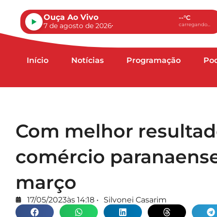
Ouça Ao Vivo
--°C
7 de agosto de 2026
carregando...
Início
Notícias
Programação
Po
Com melhor resultado
comércio paranaense
março
17/05/2023
às
14:18
•
Silvonei Casarim