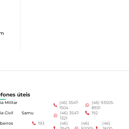
u
em
efones úteis
ia Militar
(46) 3547-
(46) 93505-
1504
8931
ia Civil
Samu
(46) 3547-
192
1321
beiros
193
(46)
(46)
(46)
3547-
92001-
2600