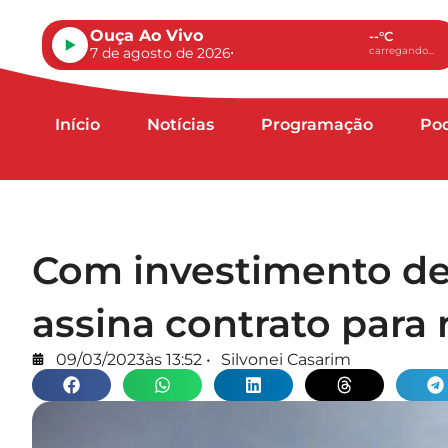
Ouça Ao Vivo
--°C
7 de agosto de 2026
carregando...
Início
Notícias
Programação
Po
Com investimento de 
assina contrato para
09/03/2023
às
13:52
•
Silvonei Casarim