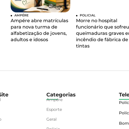
AMPÉRE
POLICIAL
Ampére abre matrículas
Morre no hospital
para nova turma de
funcionário que sofre
alfabetização de jovens,
queimaduras graves 
adultos e idosos
incêndio de fábrica de
tintas
ite
Categorias
Tel
l
Ampére
Políc
Esporte
Políc
o
Geral
Bom
Polícia