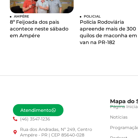
AMPÉRE
POLICIAL
8ª Feijoada dos pais
Polícia Rodoviária
acontece neste sábado
apreende mais de 300
em Ampére
quilos de maconha em
van na PR-182
Mapa do S
Página Inicia
Atendimento
Notícias
(46) 3547-1236
Programaçã
Rua dos Andradas, Nº 249, Centro
Ampére - PR | CEP 85640-028
Podcast