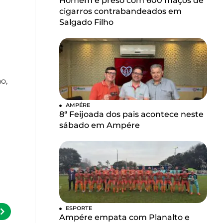
Homem é preso com 600 maços de
cigarros contrabandeados em
Salgado Filho
a
o,
AMPÉRE
8ª Feijoada dos pais acontece neste
sábado em Ampére
ESPORTE
Ampére empata com Planalto e