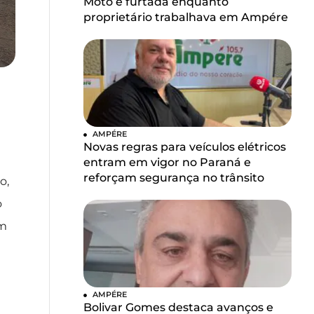
Moto é furtada enquanto
proprietário trabalhava em Ampére
AMPÉRE
Novas regras para veículos elétricos
entram em vigor no Paraná e
reforçam segurança no trânsito
o,
o
em
AMPÉRE
Bolivar Gomes destaca avanços e