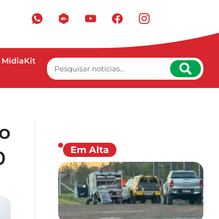
MidiaKit
do
Em Alta
0