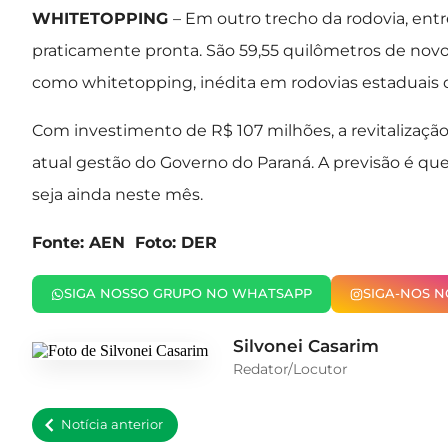
WHITETOPPING
– Em outro trecho da rodovia, entr
praticamente pronta. São 59,55 quilômetros de novo
como whitetopping, inédita em rodovias estaduais 
Com investimento de R$ 107 milhões, a revitalizaç
atual gestão do Governo do Paraná. A previsão é qu
seja ainda neste mês.
Fonte: AEN Foto: DER
SIGA NOSSO GRUPO NO WHATSAPP
SIGA-NOS 
Silvonei Casarim
Redator/Locutor
Notícia anterior