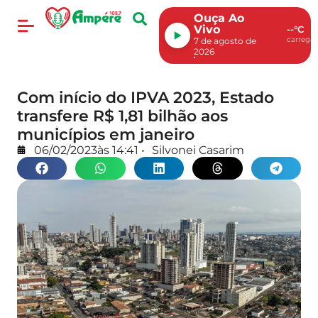
Ouça Ao
Vivo
--°C
carregan
7 de agosto de
2026
Com início do IPVA 2023, Estado
transfere R$ 1,81 bilhão aos
municípios em janeiro
06/02/2023
às
14:41
•
Silvonei Casarim