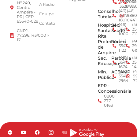
3547-
92001
260
Nº 249,
A Radio
3528
4779
019
Centro
Conselho
(46)
(46)
Ampére -
Equipe
3547-
9880
Tutelar
PR | CEP
1801
0441
85640-028
Contato
Hospital
Sec.
(46)
(4
3547-
35
Santa
Saúde
CNPJ:
1000
21
77.296.143/0001-
Rita
17
Prefeitura
Fórum
(46)
(4
3547-
39
de
1122
61
Ampére
Sec.
Paroquia
(46)
(4
3547-
35
Educação
1674
14
Min.
ACEAMP
(46)
(4
3547-
9
Público
2964
7
EPR -
Concessionária
0800
277
0163