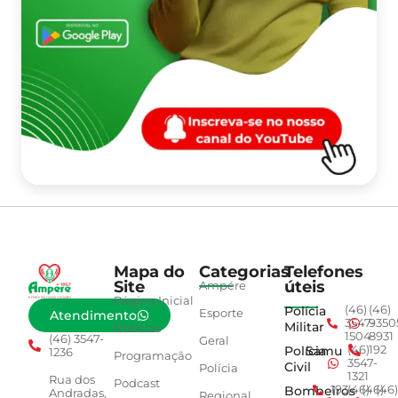
Mapa do
Categorias
Telefones
Site
úteis
Ampére
Página Inicial
Polícia
(46)
(46)
Esporte
Atendimento
3547-
9350
Militar
Notícias
1504
8931
(46) 3547-
Geral
Polícia
Samu
(46)
192
1236
Programação
3547-
Civil
Polícia
1321
Rua dos
Podcast
Bombeiros
193
(46)
(46)
(46)
Andradas,
Regional