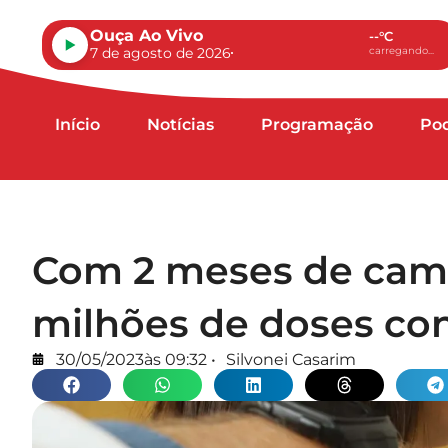
Ouça Ao Vivo
--°C
7 de agosto de 2026
carregando...
Início
Notícias
Programação
Po
Com 2 meses de camp
milhões de doses con
30/05/2023
às
09:32
•
Silvonei Casarim