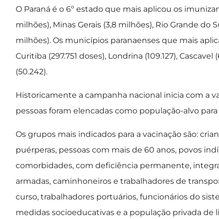
O Paraná é o 6º estado que mais aplicou os imuniza
milhões), Minas Gerais (3,8 milhões), Rio Grande do Sul
milhões). Os municípios paranaenses que mais aplic
Curitiba (297.751 doses), Londrina (109.127), Cascavel 
(50.242).
Historicamente a campanha nacional inicia com a vac
pessoas foram elencadas como população-alvo para 
Os grupos mais indicados para a vacinação são: cria
puérperas, pessoas com mais de 60 anos, povos indí
comorbidades, com deficiência permanente, integra
armadas, caminhoneiros e trabalhadores de transpor
curso, trabalhadores portuários, funcionários do sist
medidas socioeducativas e a população privada de l