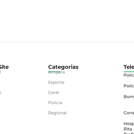
ite
Categorias
Tel
l
Ampére
Políc
Esporte
Políc
o
Geral
Bom
Polícia
Regional
Cons
Hosp
Rita