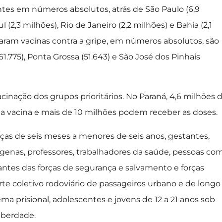
ntes em números absolutos, atrás de São Paulo (6,9
 (2,3 milhões), Rio de Janeiro (2,2 milhões) e Bahia (2,1
aram vacinas contra a gripe, em números absolutos, são
(61.775), Ponta Grossa (51.643) e São José dos Pinhais
inação dos grupos prioritários. No Paraná, 4,6 milhões 
a vacina e mais de 10 milhões podem receber as doses.
nças de seis meses a menores de seis anos, gestantes,
genas, professores, trabalhadores da saúde, pessoas co
ntes das forças de segurança e salvamento e forças
te coletivo rodoviário de passageiros urbano e de longo
ema prisional, adolescentes e jovens de 12 a 21 anos sob
iberdade.