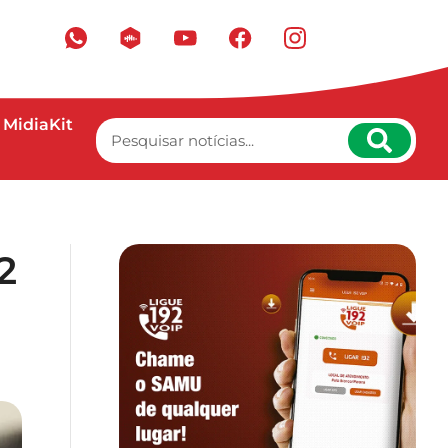
MidiaKit
2