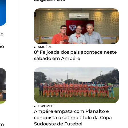
 o
ão
AMPÉRE
8ª Feijoada dos pais acontece neste
sábado em Ampére
ESPORTE
Ampére empata com Planalto e
conquista o sétimo título da Copa
u
Sudoeste de Futebol
em