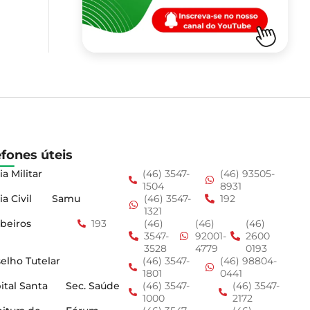
efones úteis
ia Militar
(46) 3547-
(46) 93505-
1504
8931
ia Civil
Samu
(46) 3547-
192
1321
beiros
193
(46)
(46)
(46)
3547-
92001-
2600
3528
4779
0193
elho Tutelar
(46) 3547-
(46) 98804-
1801
0441
ital Santa
Sec. Saúde
(46) 3547-
(46) 3547-
1000
2172