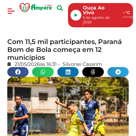
Ouça Ao
Vivo
--°C
carregan
5 de agosto de
2026
Com 11,5 mil participantes, Paraná
Bom de Bola começa em 12
municípios
21/05/2026
às
16:31
•
Silvonei Casarim