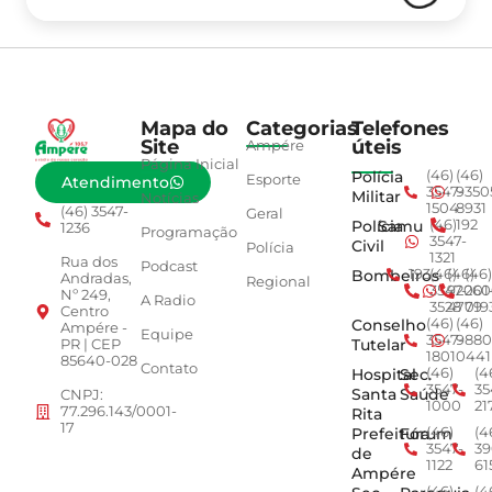
Mapa do
Categorias
Telefones
Site
úteis
Ampére
Página Inicial
Polícia
(46)
(46)
Esporte
Atendimento
3547-
9350
Militar
Notícias
1504
8931
(46) 3547-
Geral
Polícia
Samu
(46)
192
1236
Programação
3547-
Civil
Polícia
1321
Rua dos
Podcast
Bombeiros
193
(46)
(46)
(46)
Andradas,
Regional
3547-
92001
260
Nº 249,
A Radio
3528
4779
019
Centro
Conselho
(46)
(46)
Ampére -
Equipe
3547-
9880
Tutelar
PR | CEP
1801
0441
85640-028
Contato
Hospital
Sec.
(46)
(4
3547-
35
Santa
Saúde
CNPJ:
1000
21
77.296.143/0001-
Rita
17
Prefeitura
Fórum
(46)
(4
3547-
39
de
1122
61
Ampére
(46)
(4