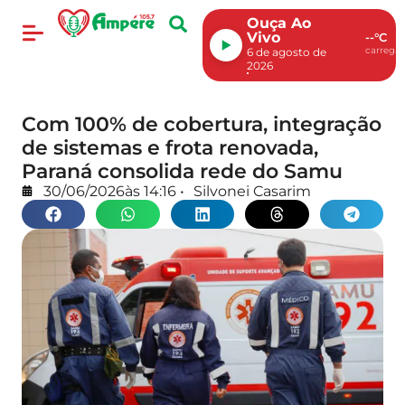
Ouça Ao
Vivo
--°C
carregan
6 de agosto de
2026
Com 100% de cobertura, integração
de sistemas e frota renovada,
Paraná consolida rede do Samu
30/06/2026
às
14:16
•
Silvonei Casarim