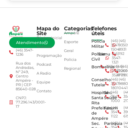
Mapa do
Categorias
Telefones
Site
úteis
Ampére
Página Inicial
Polícia
(46)
(46)
Esporte
Atendimento
3547-
9350
Militar
Notícias
1504
8931
(46) 3547-
Geral
Polícia
Samu
(46)
192
1236
Programação
3547-
Civil
Polícia
1321
Rua dos
Podcast
Bombeiros
193
(46)
(46)
(46)
Andradas,
Regional
3547-
92001
260
Nº 249,
A Radio
3528
4779
019
Centro
Conselho
(46)
(46)
Ampére -
Equipe
3547-
9880
Tutelar
PR | CEP
1801
0441
85640-028
Contato
Hospital
Sec.
(46)
(4
3547-
35
Santa
Saúde
CNPJ:
1000
21
77.296.143/0001-
Rita
17
Prefeitura
Fórum
(46)
(4
3547-
39
de
1122
61
Ampére
Sec.
Paroquia
(46)
(4
3547-
35